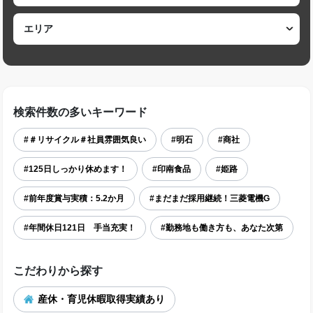
検索件数の多いキーワード
#＃リサイクル＃社員雰囲気良い
#明石
#商社
#125日しっかり休めます！
#印南食品
#姫路
#前年度賞与実積：5.2か月
#まだまだ採用継続！三菱電機G
#年間休日121日 手当充実！
#勤務地も働き方も、あなた次第
こだわりから探す
産休・育児休暇取得実績あり