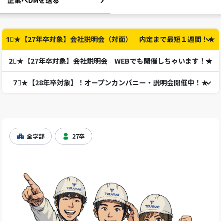
企業へDMを送る
1⃣★【27年卒対象】会社説明会（対面） 内定まで最短１週間！★
2⃣★【27年卒対象】会社説明会 WEBでも開催しちゃいます！★
7⃣★【28年卒対象】！オープンカンパニー・説明会開催中！★
全学部
27卒