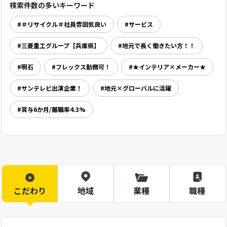
検索件数の多いキーワード
#＃リサイクル＃社員雰囲気良い
#サービス
#三菱重工グループ【兵庫県】
#地元で長く働きたい方！！
#明石
#フレックス勤務可！
#★インテリア×メーカー★
#サンテレビ出演企業！
#地元×グローバルに活躍
#賞与6か月/離職率4.3%
こだわり
地域
業種
職種