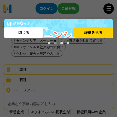
ログイン
会員登録
企業を探す
閉じる
詳細を見る
前年度賞与実積：5.2か月
賞与6か月/離職率4.3%
★インテリア×メーカー★
トヨタ車が社割で買える
＃リサイクル＃社員雰囲気良い
うわっ！花火見放題やん！🎇
新着企業
はりまっちのみ掲載企業
積極採用中の企業