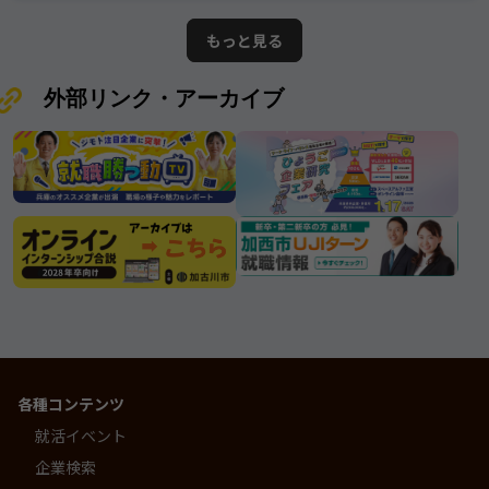
ている情報は2026年7月25日時点で
てきたその姿勢は、 まさに“三木市
の情報となります。ムツミ商事株式
が誇る優良企業”と呼ぶにふさわしい
もっと見る
会社
存在です。
外部リンク・アーカイブ
各種コンテンツ
就活イベント
企業検索