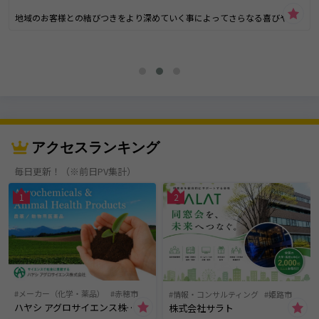
地域のお客様との結びつきをより深めていく事によってさらなる喜びや幸
福をわかちあいながら感動の瞬間を少しでも増やしていきたいと願ってい
ます。【担当者からのメッセージ】
おかげさまで、１１７グループは令和８年１月１７日に、創立６０周年を
迎えます。
企業として、お客様の信頼に応え、社会に貢献することで発展してきまし
た。この先さらに信頼され、選んでいただけるように、地域のお客様との
結びつきをより深めていき、さらなる喜びや幸福を分かち合いながら感動
の瞬間を少しでも増やしていきたいと願い、時代のニーズにあわせた施設
の改装や拡充も進めていきます。タイトルを入力
アクセスランキング
毎日更新！（※前日PV集計）
1
2
メーカー（化学・薬品）
赤穂市
情報・コンサルティング
姫路市
ハヤシ アグロサイエンス株式会社
株式会社サラト