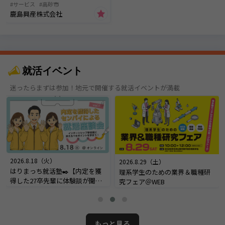
サービス
高砂市
鹿島興産株式会社
就活イベント
迷ったらまずは参加！地元で開催する就活イベントが満載
2026.8.18（火）
2026.8.29（土）
はりまっち就活塾✒️【内定を獲
理系学生のための業界＆職種研
得した27卒先輩に体験談が聞け
究フェア＠WEB
る！内定座談会】＠オンライン
もっと見る