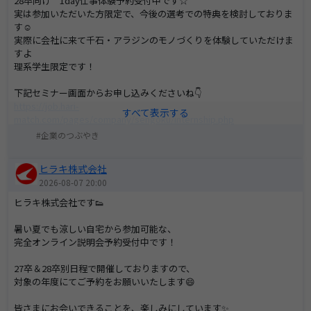
28卒向け 1day仕事体験予約受付中です☆
実は参加いただいた方限定で、今後の選考での特典を検討しておりま
す☺
実際に会社に来て千石・アラジンのモノづくりを体験していただけま
すよ
理系学生限定です！
下記セミナー画面からお申し込みくださいね👇
https://job.hari-
match.com/pages/company/sengoku/internship.php
企業のつぶやき
ヒラキ株式会社
2026-08-07 20:00
ヒラキ株式会社です👟
暑い夏でも涼しい自宅から参加可能な、
完全オンライン説明会予約受付中です！
27卒＆28卒別日程で開催しておりますので、
対象の年度にてご予約をお願いいたします😄
皆さまにお会いできることを、楽しみにしています✨