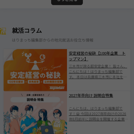
就活コラム
はりまっち編集部からの地元就活お役立ち情報
安定経営の秘訣【100年企業 ト
ップマン】
三木市が誇る超安定企業！ 皆さん、
こんにちは！はりまっち編集部で
す。 本日は兵庫県三木市に本社を構
える株式会社トップマンについて紹
介します！ 株式会社トップマンは、
1924年の創業以来、100年にわたり
2027年卒向け 説明会特集
地域とともに歩んできた歴史ある企
業です。 日本有数の「金物のまち」
こんにちは、はりまっち編集部で
として知られる三木市に根ざした会
す！😀 今回は2027年卒向けの2026
社で伝統を守りながらも、 新たな価
年8月前半に説明会を開催する企業を
値創出に挑戦されている企業です
ご紹介します。 みなさまが素敵な企
(^^♪ 業界の変化やニーズの多様化
業と出会えますように。 ※掲載され
に柔軟に対応し、持続的成長を遂げ