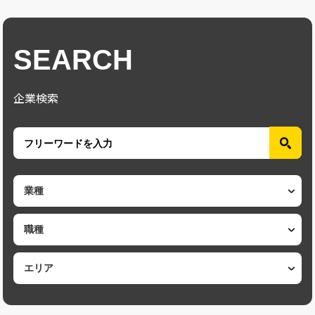
ちゃけ取りにくいんじゃないの？」「育休は女性だけが取るもので
しょ」等と思われる方もいらっしゃるのではないでしょうか。 厚生
労働省が全国の事業所約3,300社に調査を取ったところ、昨年の育休
SEARCH
取得率は女性で80.1％、男性で17.13%でした。 近年、男性の育休取
得が推奨される中、まだまだ育休は女性が取得するという風潮があ
ります。 そんな中、デービー精工の2023年度（23/3/16～23/12/15）
企業検索
の育休取得率はなんと 女性100%、男性も70％と驚異の数字です！
女性はもちろん、男性の育休取得にも力を入れてる会社なんです！
そんなデービー精工で今年育休を取得されたイクメン社員にインタ
ビューをしました。