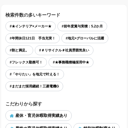
検索件数の多いキーワード
#★インテリア×メーカー★
#前年度賞与実積：5.2か月
#年間休日121日 手当充実！
#地元×グローバルに活躍
#割と満足。
#＃リサイクル＃社員雰囲気良い
#フレックス勤務可！
#★事務職積極採用中★
#「やりたい」を地元で叶える！
#まだまだ採用継続！三菱電機G
こだわりから探す
産休・育児休暇取得実績あり