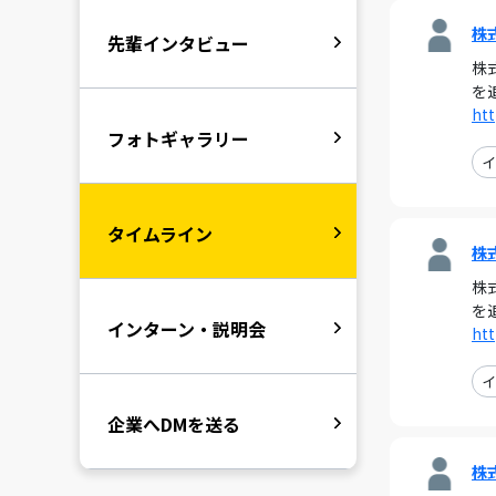
株
先輩インタビュー
株
を
htt
フォトギャラリー
イ
タイムライン
株
株
を
インターン・説明会
htt
イ
企業へDMを送る
株