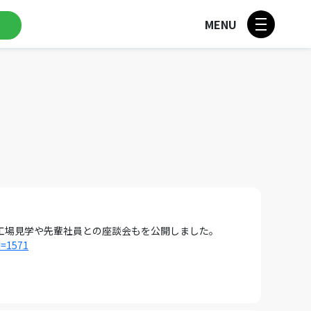
MENU
/工場見学や先輩社員との座談会もを公開しました。
i=1571