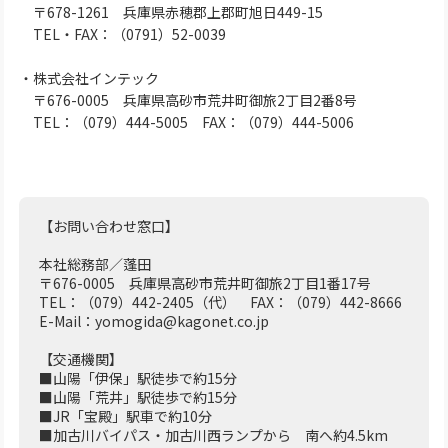
〒678-1261 兵庫県赤穂郡上郡町旭日449-15
TEL・FAX：（0791）52-0039
・株式会社インテック
〒676-0005 兵庫県高砂市荒井町御旅2丁目2番8号
TEL：（079）444-5005 FAX：（079）444-5006
【お問い合わせ窓口】
本社総務部／蓬田
〒676-0005 兵庫県高砂市荒井町御旅2丁目1番17号
TEL：（079）442-2405（代） FAX：（079）442-8666
E-Mail：yomogida@kagonet.co.jp
【交通機関】
■山陽「伊保」駅徒歩で約15分
■山陽「荒井」駅徒歩で約15分
■JR「宝殿」駅車で約10分
■加古川バイパス・加古川西ランプから 南へ約4.5km