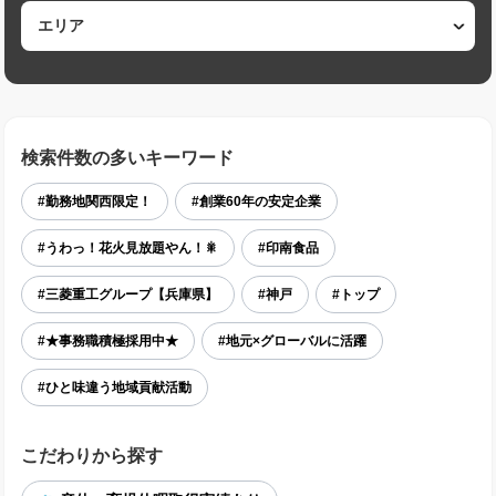
検索件数の多いキーワード
#勤務地関西限定！
#創業60年の安定企業
#うわっ！花火見放題やん！🎇
#印南食品
#三菱重工グループ【兵庫県】
#神戸
#トップ
#★事務職積極採用中★
#地元×グローバルに活躍
#ひと味違う地域貢献活動
こだわりから探す