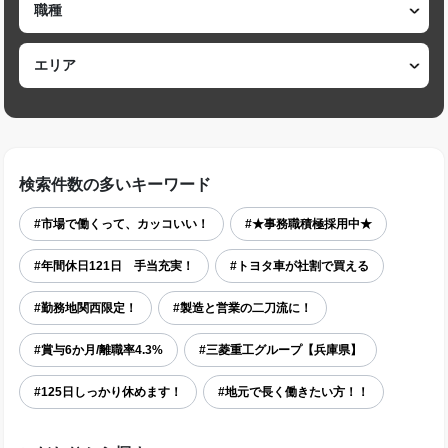
検索件数の多いキーワード
#市場で働くって、カッコいい！
#★事務職積極採用中★
#年間休日121日 手当充実！
#トヨタ車が社割で買える
#勤務地関西限定！
#製造と営業の二刀流に！
#賞与6か月/離職率4.3%
#三菱重工グループ【兵庫県】
#125日しっかり休めます！
#地元で長く働きたい方！！