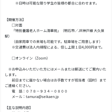
※日時は可能な限り学生の皆様の都合に合わせます。
【開催方法】
□対面
「特別養護老人ホーム清華苑」（明石市／JR神戸線 大久保
駅）
（自家用車での来場も可能です。駐車場をご用意します）
※交通費は法人内規程による、但し上限１日4,000円まで。
□オンライン（Zoom）
※お申込みいただいた方にはメールまたは郵送にてご案内いた
します。
前日までに届かない場合はお手数ですが担当者（田村）まで
ご連絡ください。
電 話：０７８－９３４－０８００
メール：tamura@seikaen.jp
【主な説明内容】