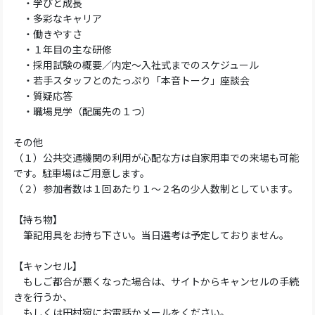
・学びと成長
・多彩なキャリア
・働きやすさ
・１年目の主な研修
・採用試験の概要／内定～入社式までのスケジュール
・若手スタッフとのたっぷり「本音トーク」座談会
・質疑応答
・職場見学（配属先の１つ）
その他
（１）公共交通機関の利用が心配な方は自家用車での来場も可能
です。駐車場はご用意します。
（２）参加者数は１回あたり１～２名の少人数制としています。
【持ち物】
筆記用具をお持ち下さい。当日選考は予定しておりません。
【キャンセル】
もしご都合が悪くなった場合は、サイトからキャンセルの手続
きを行うか、
もしくは田村宛にお電話かメールをください。