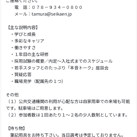
ご連絡ください。
電 話：０７８－９３４－０８００
メール：tamura@seikaen.jp
【主な説明内容】
・学びと成長
・多彩なキャリア
・働きやすさ
・１年目の主な研修
・採用試験の概要／内定～入社式までのスケジュール
・若手スタッフとのたっぷり「本音トーク」座談会
・質疑応答
・職場見学（配属先の１つ）
その他
（１）公共交通機関の利用が心配な方は自家用車での来場も可能
です。駐車場はご用意します。
（２）参加者数は１回あたり１～２名の少人数制としています。
【持ち物】
筆記用具をお持ち下さい。当日選考は予定しておりません。