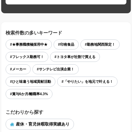
検索件数の多いキーワード
#★事務職積極採用中★
#印南食品
#勤務地関西限定！
#フレックス勤務可！
#トヨタ車が社割で買える
#メーカー
#サンテレビ出演企業！
#ひと味違う地域貢献活動
#「やりたい」を地元で叶える！
#賞与6か月/離職率4.3%
こだわりから探す
産休・育児休暇取得実績あり