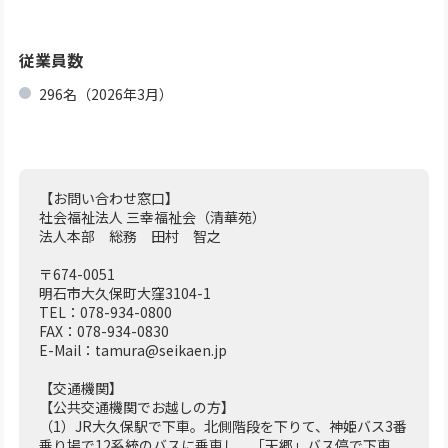
従業員数
296名（2026年3月）
【お問い合わせ窓口】
社会福祉法人 三幸福祉会（清華苑）
法人本部 総務 田村 智之
〒674-0051
明石市大久保町大窪3104-1
TEL：078-934-0800
FAX：078-934-0830
E-Mail：tamura@seikaen.jp
【交通機関】
【公共交通機関でお越しの方】
（1）JR大久保駅で下車。北側階段を下りて、神姫バス3番
乗り場で12系統のバスに乗車し、「天郷」バス停で下車