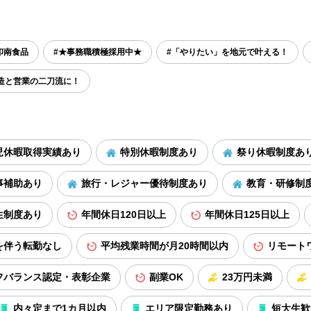
印南食品
#★事務職積極採用中★
#「やりたい」を地元で叶える！
造と営業の二刀流に！
児休暇取得実績あり
特別休暇制度あり
祭り休暇制度あ
事補助あり
旅行・レジャー優待制度あり
教育・研修制
生制度あり
年間休日120日以上
年間休日125日以上
を伴う転勤なし
平均残業時間が月20時間以内
リモート
フバランス認定・表彰企業
副業OK
23万円未満
内々定まで1カ月以内
エリア限定勤務あり
短大生歓