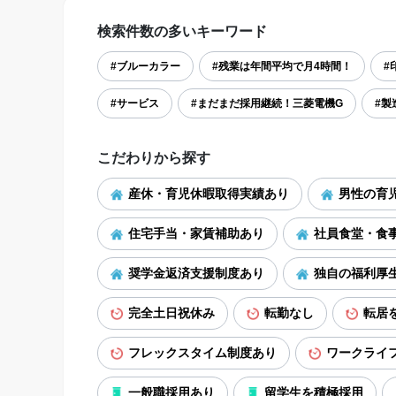
検索件数の多いキーワード
#ブルーカラー
#残業は年間平均で月4時間！
#
#サービス
#まだまだ採用継続！三菱電機G
#製
こだわりから探す
産休・育児休暇取得実績あり
男性の育
住宅手当・家賃補助あり
社員食堂・食
奨学金返済支援制度あり
独自の福利厚
完全土日祝休み
転勤なし
転居
フレックスタイム制度あり
ワークライ
一般職採用あり
留学生を積極採用