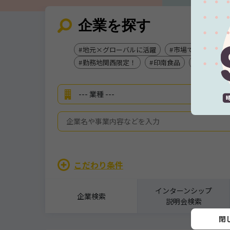
企業を探す
地元×グローバルに活躍
市場で働くって、
勤務地関西限定！
印南食品
★事務職
こだわり条件
インターンシップ
企業検索
説明会検索
詳細を見る
閉