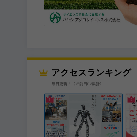
️
アクセスランキング
毎日更新！（※前日PV集計）
姫路市
1
2
会社