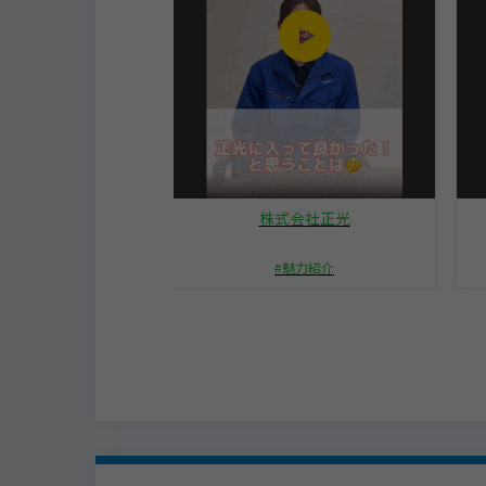
a（株式会社横山基礎工
株式会社正光
事）
ちくんの会社★
魅力紹介