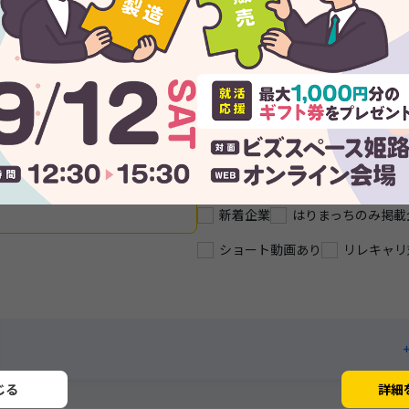
カッコいい！
ブルーカラー
トップ
服装自由！年間休日125日
積極採用中★
神戸
新着企業
はりまっちのみ掲載
ショート動画あり
リレキャリ
じる
詳細