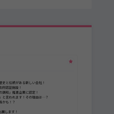
歴史と伝統がある新しい会社！
政府認証施設！
の調和」推進企業に認定！
」と言われます！その理由は…？
長かも！？
説に出展します！