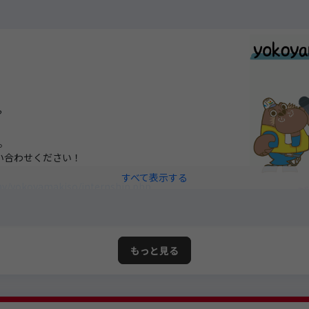
！
？
。
い合わせください！
ny/yokoyamakiso/internship.php
もっと見る