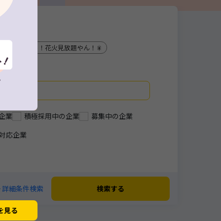
！
うわっ！花火見放題やん！🎇
企業
積極採用中の企業
募集中の企業
対応企業
+ 詳細条件検索
検索する
を見る
閉じる