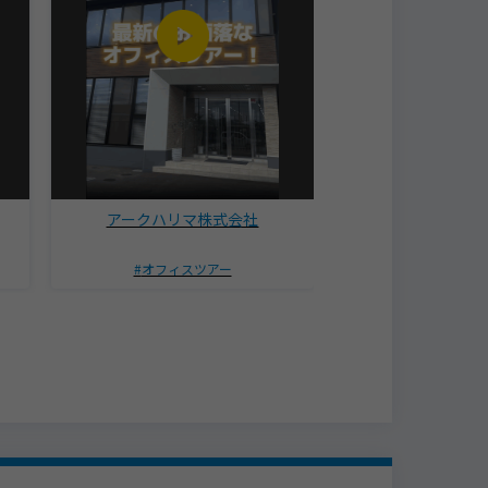
アークハリマ株式会社
yokoyama（株
事）
オフィスツアー
くいうちくん