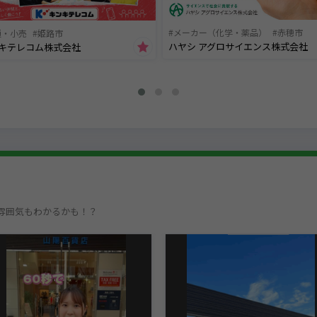
メーカー（化学・薬品）
赤穂市
通・小売
姫路市
ハヤシ アグロサイエンス株式会社
キテレコム株式会社
雰囲気もわかるかも！？