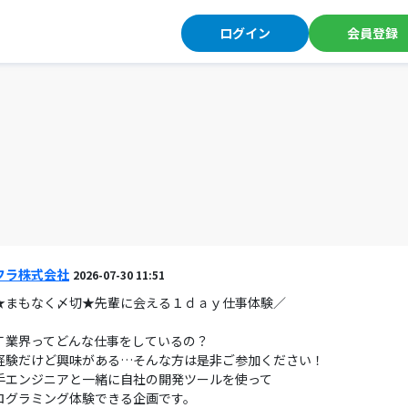
ログイン
会員登録
ス
フラ株式会社
2026-07-30 11:51
★まもなく〆切★先輩に会える１ｄａｙ仕事体験／
Ｔ業界ってどんな仕事をしているの？
経験だけど興味がある…そんな方は是非ご参加ください！
手エンジニアと一緒に自社の開発ツールを使って
ログラミング体験できる企画です。