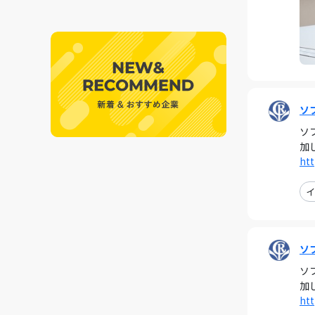
ソ
ソ
加
htt
イ
ソ
ソ
加
htt