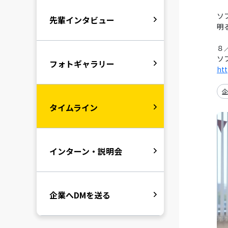
ソ
先輩インタビュー
明
８
ソ
フォトギャラリー
htt
企
タイムライン
インターン・説明会
企業へDMを送る