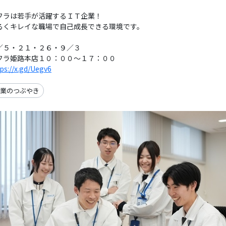
フラは若手が活躍するＩＴ企業！
るくキレイな職場で自己成長できる環境です。
／５・２１・２６・９／３
フラ姫路本店１０：００～１７：００
ps://x.gd/Uegv6
業のつぶやき