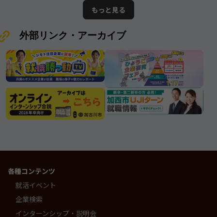
の情報となります。ムツミ商事株式
が誇る優良企業”と呼ぶにふさわしい
もっと見る
会社
存在です。
外部リンク・アーカイブ
各種コンテンツ
就活イベント
企業検索
インターンシップ・説明会