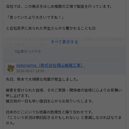
当社では、この拠点をはじめ複数の工場で製造を行っています。
「思っていたより大きいですね！」
と会社見学に来られた学生さんから驚かれることも😊
ものづくりを支える設備や環境を整えながら、社員一人ひとりが活躍
できる職場づくりを進めています！
企業のつぶやき
ぜひ会社説明会やインターンシップで実際に見に来てください✨
(予約投稿🐰)
yokoyama（株式会社横山基礎工事）
2026-08-07 18:00
先日、熊本で大規模な地震が発生しました。
被害を受けられた皆様、そのご家族・関係者の皆様に心よりお見舞い
申し上げます。
被災地の一日も早い復旧を心からお祈りいたします。
日本のどこにいても地震の危険性と隣り合わせです。
『こういう状況は明日起きるかもしれない』と意識しなければなりま
せん。