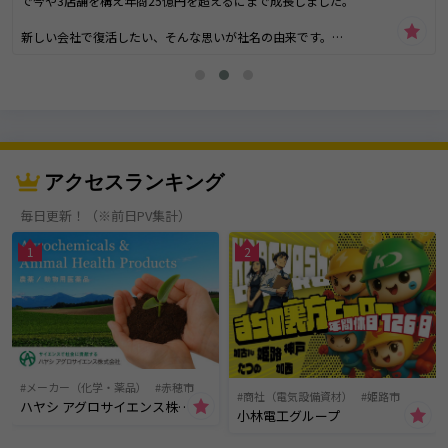
で今や3店舗を構え年商25億円を超えるにまで成長しました。
新しい会社で復活したい、そんな思いが社名の由来です。
現在では社名のごとく、新車が当社のメイン商品となりました。
現状に満足せず”新しいこと”に挑戦し続けた結果が今のネオの業績アップ
に繋がっています。企業理念「全社員の物心両面の幸せを実現する」
ネオは、“社員一人ひとりの幸せが会社の成長に直結する”と考えます。
ネオは従来のいわゆる”身内経営”にはしません。全ての社員に平等にチャ
アクセスランキング
ンスがあり頑張り次第でトップになることもできると知ってほしいからで
す。
毎日更新！（※前日PV集計）
個々の人生が実りあるものになるように、その責任をもつ会社でありたい
と考えるようになりました。
1
2
メーカー（化学・薬品）
赤穂市
商社（電気設備資材）
姫路市
ハヤシ アグロサイエンス株式会社
小林電工グループ