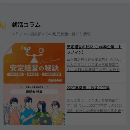
就活コラム
はりまっち編集部からの地元就活お役立ち情報
安定経営の秘訣【100年企業 ト
ップマン】
三木市が誇る超安定企業！ 皆さん、
こんにちは！はりまっち編集部で
す。 本日は兵庫県三木市に本社を構
える株式会社トップマンについて紹
介します！ 株式会社トップマンは、
1924年の創業以来、100年にわたり
2027年卒向け 説明会特集
地域とともに歩んできた歴史ある企
業です。 日本有数の「金物のまち」
こんにちは、はりまっち編集部で
として知られる三木市に根ざした会
す！😀 今回は2027年卒向けの2026
社で伝統を守りながらも、 新たな価
年8月前半に説明会を開催する企業を
値創出に挑戦されている企業です
ご紹介します。 みなさまが素敵な企
(^^♪ 業界の変化やニーズの多様化
業と出会えますように。 ※掲載され
に柔軟に対応し、持続的成長を遂げ
ている情報は2026年7月25日時点で
てきたその姿勢は、 まさに“三木市