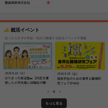
鹿島興産株式会社
就活イベント
迷ったらまずは参加！地元で開催する就活イベントが満載
2026.8.18（火）
2026.8.29（土）
はりまっち就活塾✒️【内定を獲
理系学生のための業界＆職種研
得した27卒先輩に体験談が聞け
究フェア＠WEB
る！内定座談会】＠オンライン
もっと見る