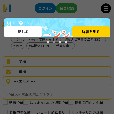
ログイン
会員登録
企業を探す
閉じる
詳細を見る
明石
「やりたい」を地元で叶える！
うわっ！花火見放題やん！🎇
製造と営業の二刀流に！
商社
年間休日121日 手当充実！
新着企業
はりまっちのみ掲載企業
積極採用中の企業
募集中の企業
ショート動画あり
リレキャリ対応企業