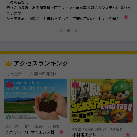
への転勤なし
皆さんの身近にある航空機・ETCレーン・発電等の製品のシステムに携わっ
ています。
シェア世界一の製品にも携わっており、三菱重工のパートナー企業として
幅広いお仕事をさせて頂いております。
世界レベルの技術を肌で感じることができ
高いレベルのスキルも身に付きます！
アクセスランキング
毎日更新！（※前日PV集計）
1
2
メーカー（化学・薬品）
赤穂市
商社（電気設備資材）
姫路市
ハヤシ アグロサイエンス株式会社
小林電工グループ