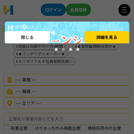
ログイン
会員登録
企業を探す
閉じる
詳細を見る
前年度賞与実積：5.2か月
メーカー
残業は年間平均で月4時間！
★事務職積極採用中★
★インテリア×メーカー★
＃リサイクル＃社員雰囲気良い
新着企業
はりまっちのみ掲載企業
積極採用中の企業