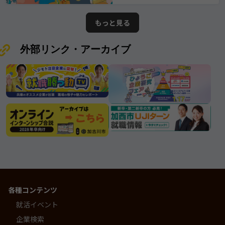
ている情報は2026年7月25日時点で
てきたその姿勢は、 まさに“三木市
の情報となります。ムツミ商事株式
が誇る優良企業”と呼ぶにふさわしい
もっと見る
会社
存在です。
外部リンク・アーカイブ
各種コンテンツ
就活イベント
企業検索