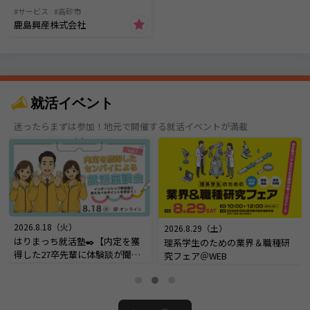
サービス
高砂市
鹿島興産株式会社
就活イベント
迷ったらまずは参加！地元で開催する就活イベントが満載
2026.8.18（火）
2026.8.29（土）
はりまっち就活塾✒️【内定を獲
理系学生のための業界＆職種研
得した27卒先輩に体験談が聞け
究フェア＠WEB
る！内定座談会】＠オンライン