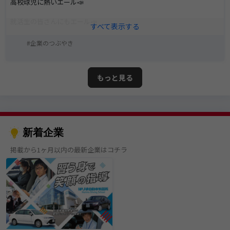
高校球児に熱いエール📣
就活生の皆さんにもエール📣
フジコーのピッチ⚽グランド⚾海上🌊へ
企業のつぶやき
ご参加お待ちしております。
もっと見る
⭐説明会の日程⭐
いずれも13:30～
8/18
8/24
8/26
8/28
新着企業
他の日程でも調整可能です！
↓
掲載から1ヶ月以内の最新企業はコチラ
👉
https://shorturl.at/pVM7k