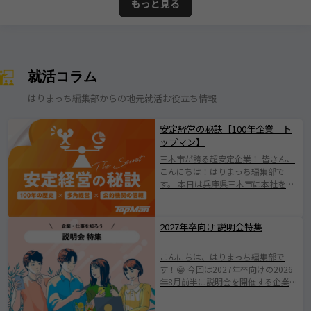
もっと見る
就活コラム
はりまっち編集部からの地元就活お役立ち情報
安定経営の秘訣【100年企業 ト
ップマン】
三木市が誇る超安定企業！ 皆さん、
こんにちは！はりまっち編集部で
す。 本日は兵庫県三木市に本社を構
える株式会社トップマンについて紹
介します！ 株式会社トップマンは、
1924年の創業以来、100年にわたり
2027年卒向け 説明会特集
地域とともに歩んできた歴史ある企
業です。 日本有数の「金物のまち」
こんにちは、はりまっち編集部で
として知られる三木市に根ざした会
す！😀 今回は2027年卒向けの2026
社で伝統を守りながらも、 新たな価
年8月前半に説明会を開催する企業を
値創出に挑戦されている企業です
ご紹介します。 みなさまが素敵な企
(^^♪ 業界の変化やニーズの多様化
業と出会えますように。 ※掲載され
に柔軟に対応し、持続的成長を遂げ