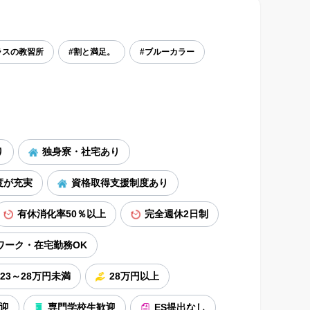
ラスの教習所
#割と満足。
#ブルーカラー
り
独身寮・社宅あり
度が充実
資格取得支援制度あり
有休消化率50％以上
完全週休2日制
ワーク・在宅勤務OK
23～28万円未満
28万円以上
迎
専門学校生歓迎
ES提出なし