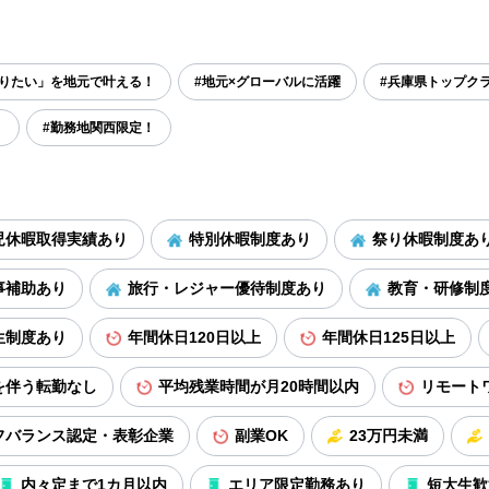
やりたい」を地元で叶える！
#地元×グローバルに活躍
#兵庫県トップク
！
#勤務地関西限定！
児休暇取得実績あり
特別休暇制度あり
祭り休暇制度あ
事補助あり
旅行・レジャー優待制度あり
教育・研修制
生制度あり
年間休日120日以上
年間休日125日以上
を伴う転勤なし
平均残業時間が月20時間以内
リモート
フバランス認定・表彰企業
副業OK
23万円未満
内々定まで1カ月以内
エリア限定勤務あり
短大生歓