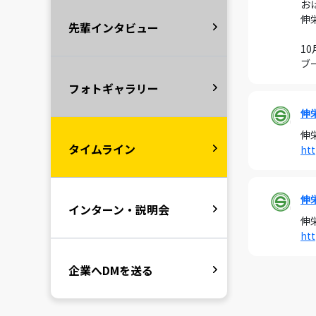
お
伸
先輩インタビュー
1
ブ
フォトギャラリー
伸
伸
タイムライン
htt
伸
インターン・説明会
伸
htt
企業へDMを送る