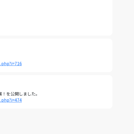
p.php?i=716
会出展！を公開しました。
p.php?i=474