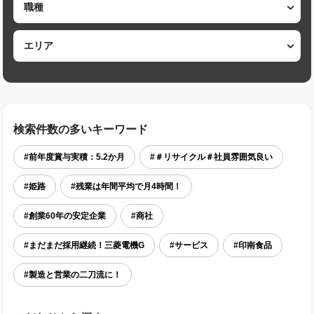
検索件数の多いキーワード
#前年度賞与実積：5.2か月
#＃リサイクル＃社員雰囲気良い
#姫路
#残業は年間平均で月4時間！
#創業60年の安定企業
#商社
#まだまだ採用継続！三菱電機G
#サービス
#印南食品
#製造と営業の二刀流に！