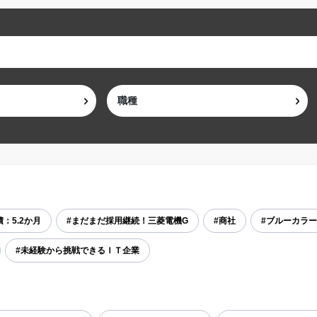
：5.2か月
#まだまだ採用継続！三菱電機G
#商社
#ブルーカラー
#未経験から挑戦できるＩＴ企業