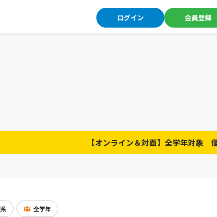
ログイン
会員登録
【オンライン＆対面】全学年対象 
理系
全学年