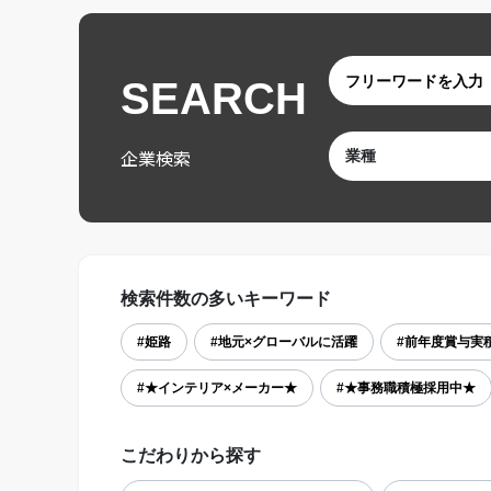
SEARCH
企業検索
検索件数の多いキーワード
#姫路
#地元×グローバルに活躍
#前年度賞与実積
#★インテリア×メーカー★
#★事務職積極採用中★
こだわりから探す