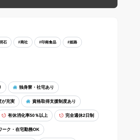
#明石
#商社
#印南食品
#姫路
り
独身寮・社宅あり
度が充実
資格取得支援制度あり
有休消化率50％以上
完全週休2日制
ワーク・在宅勤務OK