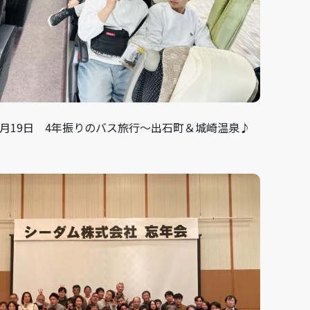
11月19日 4年振りのバス旅行～出石町＆城崎温泉♪