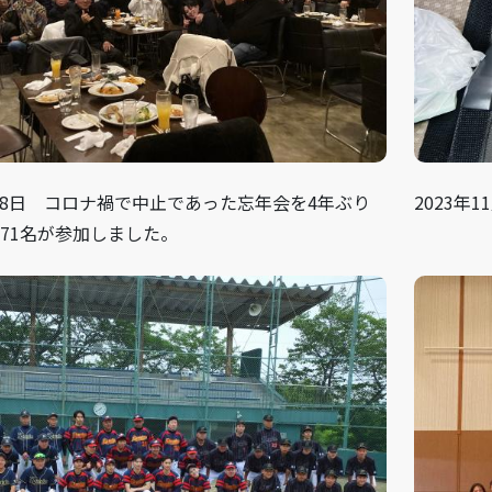
2月28日 コロナ禍で中止であった忘年会を4年ぶり
2023年
71名が参加しました。