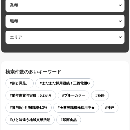
検索件数の多いキーワード
#割と満足。
#まだまだ採用継続！三菱電機G
#前年度賞与実積：5.2か月
#ブルーカラー
#姫路
#賞与6か月/離職率4.3%
#★事務職積極採用中★
#神戸
#ひと味違う地域貢献活動
#印南食品