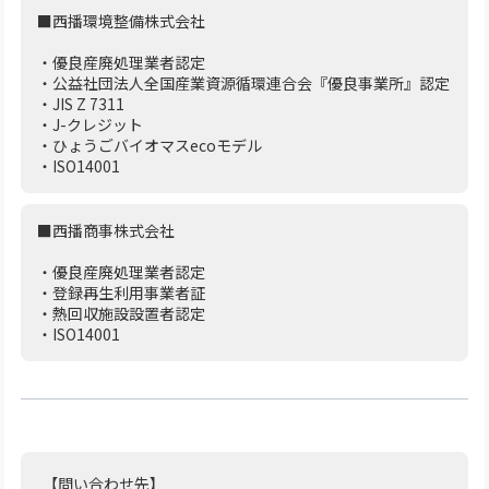
■西播環境整備株式会社
・優良産廃処理業者認定
・公益社団法人全国産業資源循環連合会『優良事業所』認定
・JIS Z 7311
・J-クレジット
・ひょうごバイオマスecoモデル
・ISO14001
■西播商事株式会社
・優良産廃処理業者認定
・登録再生利用事業者証
・熱回収施設設置者認定
・ISO14001
【問い合わせ先】