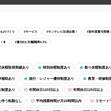
るものづくり
#サービス
#サンテレビ出演企業！
#前年度賞与実積：
！🎇
#賞与6か月/離職率4.3%
児休暇取得実績あり
特別休暇制度あり
祭り休暇制度あ
事補助あり
旅行・レジャー優待制度あり
教育・研修制
生制度あり
年間休日120日以上
年間休日125日以上
を伴う転勤なし
平均残業時間が月20時間以内
リモート