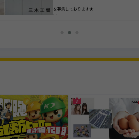
を募集しております★
ーーーーーーーーーーーーーーーーーーーーー
世界では日々多くの製品が造られると同時に、
多くの廃棄物が発生しています。
例えば、決まった曜日に出すゴミ、使わなくな
家電製品。
これは廃棄物の一例です。
今、私たちの生活と共に発生するこれら「廃棄
処理が、世界的に大きな問題となっています。
このサイクルを地球規模で解決し、環境負荷を
ためには、限られた資源を効率よく再利用する
「循環型社会」を実現するほかありません。
3
当社は、廃棄物の処理やリサイクルに必要な機
造ることで、この問題の唯一とも言える解決策
「循環型社会」の実現に貢献しています。
目立たないけれど需要の高い業界で、
前年度は売上高、経常利益ともに過去最高を記