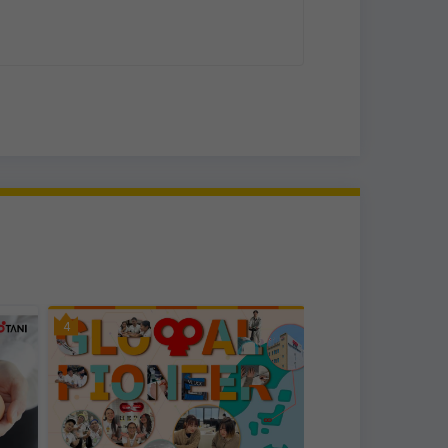
ーーー
った
物」の
減らす
IT・ソフトウェア・
4
5
株式会社ラピスネッ
械を
、
録しています。