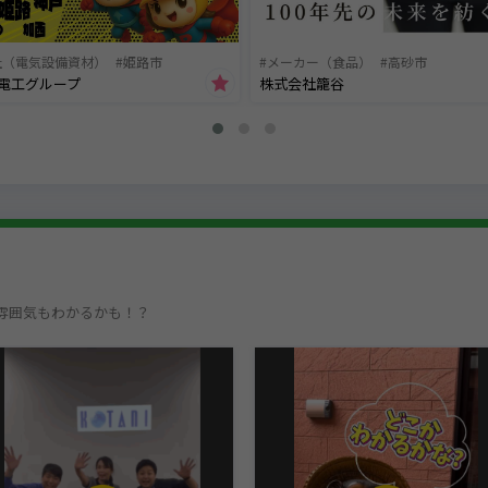
近畿工業はモノづくりを通して、
環境問題を解決するための「シナリオ」を描い
社（電気設備資材）
姫路市
メーカー（食品）
高砂市
さらなる効率化を目指して、新工場が稼働しま
電工グループ
株式会社籠谷
たくさんのロボットが導入されるこの工場は、
なんと24時間稼働。当社の主力製品の部品
（モノをバラバラにする機械の刃物）を生産し
雰囲気もわかるかも！？