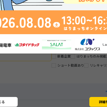
業60年の安定企業
未経験から挑戦できるＩＴ企業
メーカー
.2か月
★インテリア×メーカー★
サンテレビ出演企業！
新着企業
はりまっちのみ掲載
ショート動画あり
リレキャリ
じる
詳細