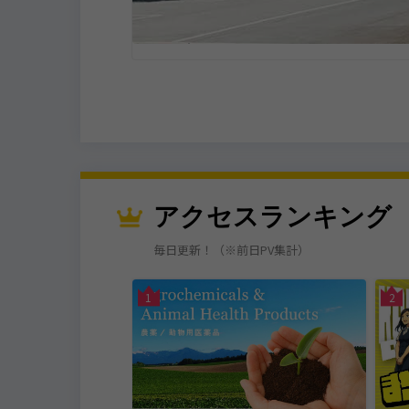
アクセスランキング
毎日更新！（※前日PV集計）
古川市
1
2