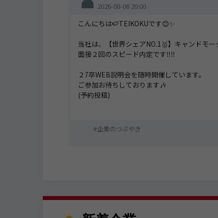
2026-08-06 20:00
こんにちは🍉TEIKOKUです😊✨
当社は、【世界シェアNO.1🥇】キャンドモ
面接２回のスピード内定です‼️‼️
２7卒WEB説明会を随時開催しています。
ご参加お待ちしております🎶
(予約投稿)
企業のつぶやき