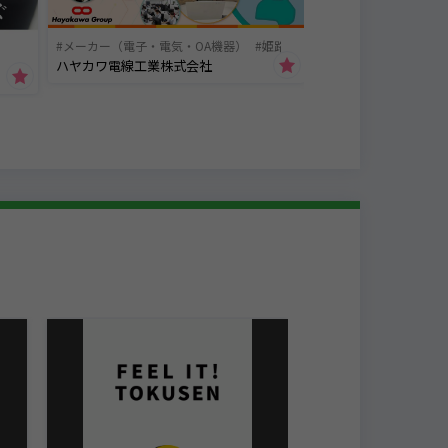
メーカー（電子・電気・OA機器）
姫路市
ていきます！業績が好調の近畿工業。
ハヤカワ電線工業株式会社
した！！
ています。