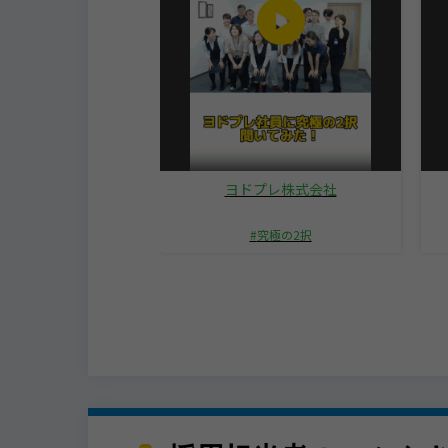
社ラピスネット
ヨドプレ株式会社
いうえお作文
究極の2択