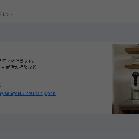
き
常まで…。
！
せていただきます。
でも就活の相談など

ny/sengoku/internship.php