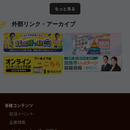
の情報となります。ムツミ商事株式
が誇る優良企業”と呼ぶにふさわしい
もっと見る
会社
存在です。
外部リンク・アーカイブ
各種コンテンツ
就活イベント
企業検索