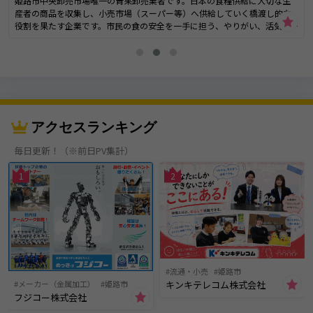
姫路市中央卸売市場唯一の青果卸売業者です。日本の食糧供給に大切な生
産者の商品を収集し、小売市場（スーパー等）へ供給していく橋渡し的な
役割を果たす企業です。市民の食の安全を一手に担う、やりがい、活気の
ある職場です！みんなで助け合いながら、ワイワイ仕事をしています。市
場ならではの「明るさ」「賑やかさ」があります。
アクセスランキング
毎日更新！（※前日PV集計）
1
2
流通・小売
姫路市
キンキテレコム株式会社
メーカー（金属加工）
姫路市
フジコー株式会社