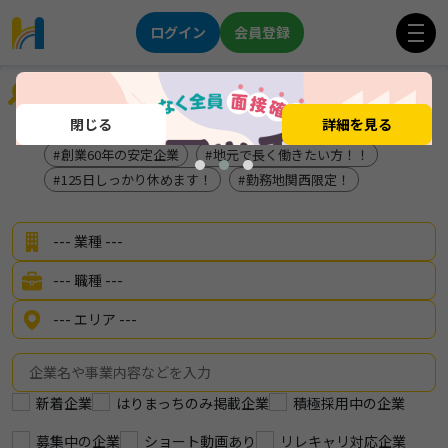
ログイン
会員登録
企業を探す
閉じる
詳細を見る
トヨタ車が社割で買える
服装自由！年間休日125日！
創業60年の安定企業
地元で長く働きたい方！！
125日しっかり休めます！
勤務地関西限定！
新着企業
はりまっちのみ掲載企業
積極採用中の企業
募集中の企業
ショート動画あり
リレキャリ対応企業