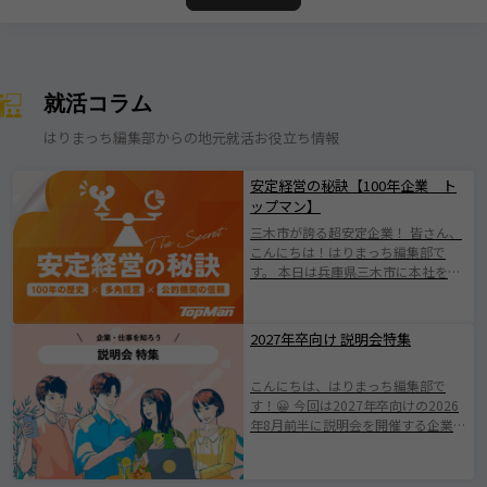
就活コラム
はりまっち編集部からの地元就活お役立ち情報
安定経営の秘訣【100年企業 ト
ップマン】
三木市が誇る超安定企業！ 皆さん、
こんにちは！はりまっち編集部で
す。 本日は兵庫県三木市に本社を構
える株式会社トップマンについて紹
介します！ 株式会社トップマンは、
1924年の創業以来、100年にわたり
2027年卒向け 説明会特集
地域とともに歩んできた歴史ある企
業です。 日本有数の「金物のまち」
こんにちは、はりまっち編集部で
として知られる三木市に根ざした会
す！😀 今回は2027年卒向けの2026
社で伝統を守りながらも、 新たな価
年8月前半に説明会を開催する企業を
値創出に挑戦されている企業です
ご紹介します。 みなさまが素敵な企
(^^♪ 業界の変化やニーズの多様化
業と出会えますように。 ※掲載され
に柔軟に対応し、持続的成長を遂げ
ている情報は2026年7月25日時点で
てきたその姿勢は、 まさに“三木市