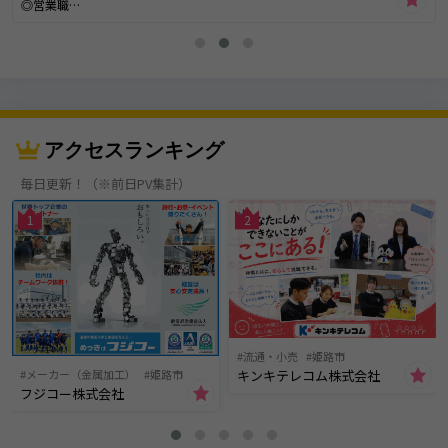
◎営業職
◎事務職
を募集しております★
ーーーーーーーーーーーーーーーーーーーーーーーー
世界では日々多くの製品が造られると同時に、
アクセスランキング
多くの廃棄物が発生しています。
毎日更新！（※前日PV集計）
例えば、決まった曜日に出すゴミ、使わなくなった
家電製品。
1
2
これは廃棄物の一例です。
今、私たちの生活と共に発生するこれら「廃棄物」の
処理が、世界的に大きな問題となっています。
このサイクルを地球規模で解決し、環境負荷を減らす
ためには、限られた資源を効率よく再利用する
「循環型社会」を実現するほかありません。
流通・小売
姫路市
当社は、廃棄物の処理やリサイクルに必要な機械を
キンキテレコム株式会社
メーカー（金属加工）
姫路市
造ることで、この問題の唯一とも言える解決策、
フジコー株式会社
「循環型社会」の実現に貢献しています。
目立たないけれど需要の高い業界で、