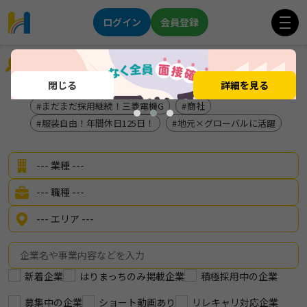
ログイン
会員登録
企業を探す
閉じる
詳細を見る
地元で長く働きたい方！！
ひと味違う地域貢献活動
まだまだ採用継続！三菱電機G
商社
服装自由！年間休日125日！
地元×グローバルに活躍
新着企業
はりまっちのみ掲載企業
積極採用中の企業
募集中の企業
ショート動画あり
リレキャリ対応企業