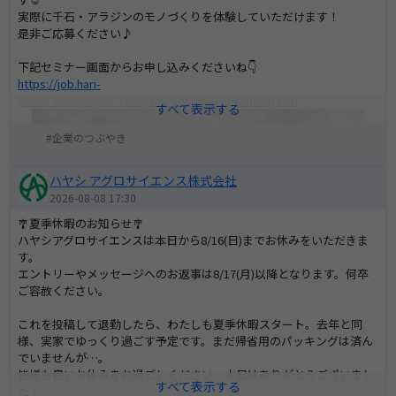
実際に千石・アラジンのモノづくりを体験していただけます！
是非ご応募ください♪
下記セミナー画面からお申し込みくださいね👇
https://job.hari-
match.com/pages/company/sengoku/internship.php
企業のつぶやき
ハヤシ アグロサイエンス株式会社
2026-08-08 17:30
🎐夏季休暇のお知らせ🎐
ハヤシアグロサイエンスは本日から8/16(日)までお休みをいただきま
す。
エントリーやメッセージへのお返事は8/17(月)以降となります。何卒
ご容赦ください。
これを投稿して退勤したら、わたしも夏季休暇スタート。去年と同
様、実家でゆっくり過ごす予定です。まだ帰省用のパッキングは済ん
でいませんが…。
皆様も良いお休みをお過ごしください。本日はありがとうございまし
た！