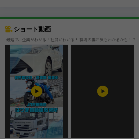
前年度は売上高、経常利益ともに過去最高を記録しています。
近畿工業はモノづくりを通して、
環境問題を解決するための「シナリオ」を描いていきます！業績が好調の
近畿工業。
ショート動画
さらなる効率化を目指して、新工場が稼働しました！！
たくさんのロボットが導入されるこの工場は、
最短で、企業がわかる！社員がわかる！ 職場の雰囲気もわかるかも！？
なんと24時間稼働。当社の主力製品の部品
（モノをバラバラにする機械の刃物）を生産しています。