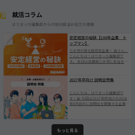
就活コラム
はりまっち編集部からの地元就活お役立ち情報
安定経営の秘訣【100年企業 ト
ップマン】
三木市が誇る超安定企業！ 皆さん、
こんにちは！はりまっち編集部で
す。 本日は兵庫県三木市に本社を構
える株式会社トップマンについて紹
介します！ 株式会社トップマンは、
1924年の創業以来、100年にわたり
2027年卒向け 説明会特集
地域とともに歩んできた歴史ある企
業です。 日本有数の「金物のまち」
こんにちは、はりまっち編集部で
として知られる三木市に根ざした会
す！😀 今回は2027年卒向けの2026
社で伝統を守りながらも、 新たな価
年8月前半に説明会を開催する企業を
値創出に挑戦されている企業です
ご紹介します。 みなさまが素敵な企
(^^♪ 業界の変化やニーズの多様化
業と出会えますように。 ※掲載され
に柔軟に対応し、持続的成長を遂げ
ている情報は2026年7月25日時点で
てきたその姿勢は、 まさに“三木市
の情報となります。ムツミ商事株式
が誇る優良企業”と呼ぶにふさわしい
もっと見る
会社
存在です。