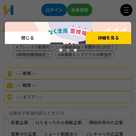
ログイン
会員登録
企業を探す
閉じる
詳細を見る
★インテリア×メーカー★
125日しっかり休めます！
フレックス勤務可！
服装自由！年間休日125日！
勤務地関西限定！
兵庫県トップクラスの教習所
新着企業
はりまっちのみ掲載企業
積極採用中の企業
募集中の企業
ショート動画あり
リレキャリ対応企業