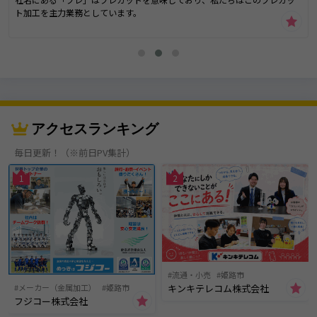
ト加工を主力業務としています。
プレカット加工とは、住宅の設計図をもとに、建築用木材を専用機械で事
前に加工する技術のこと。これにより、建築現場の効率化を実現し、多く
の木造住宅で活用されています！
当社では、お客様のご要望に沿った設計サポートや木材加工から、現場で
の組み立て作業までを一貫して行うことができます！さらに、キッチンや
トイレといった住宅設備商品も取り扱い、木造住宅の建築をトータルでサ
アクセスランキング
ポートしています💡
毎日更新！（※前日PV集計）
これからも環境に優しく、お客様にとって快適な住まいづくりを提供して
いきます！
1
2
ぜひヨドプレの取り組みにご注目ください😊✨
流通・小売
姫路市
キンキテレコム株式会社
メーカー（金属加工）
姫路市
フジコー株式会社