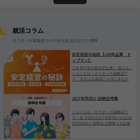
就活コラム
はりまっち編集部からの地元就活お役立ち情報
安定経営の秘訣【100年企業 ト
ップマン】
三木市が誇る超安定企業！ 皆さん、
こんにちは！はりまっち編集部で
す。 本日は兵庫県三木市に本社を構
える株式会社トップマンについて紹
介します！ 株式会社トップマンは、
1924年の創業以来、100年にわたり
2027年卒向け 説明会特集
地域とともに歩んできた歴史ある企
業です。 日本有数の「金物のまち」
こんにちは、はりまっち編集部で
として知られる三木市に根ざした会
す！😀 今回は2027年卒向けの2026
社で伝統を守りながらも、 新たな価
年8月前半に説明会を開催する企業を
値創出に挑戦されている企業です
ご紹介します。 みなさまが素敵な企
(^^♪ 業界の変化やニーズの多様化
業と出会えますように。 ※掲載され
に柔軟に対応し、持続的成長を遂げ
ている情報は2026年7月25日時点で