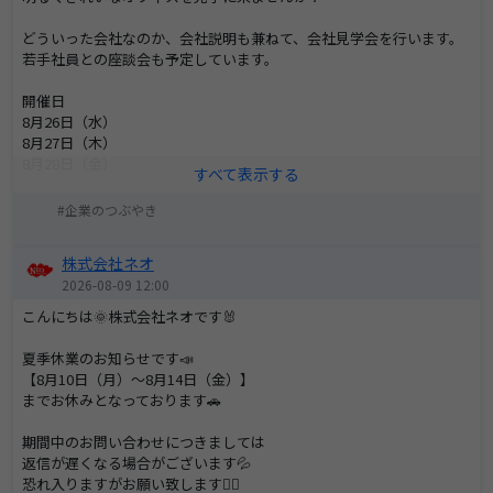
どういった会社なのか、会社説明も兼ねて、会社見学会を行います。
若手社員との座談会も予定しています。
開催日
8月26日（水）
8月27日（木）
8月28日（金）
下記よりご予約をお願いします^^
企業のつぶやき
https://job.hari-
株式会社ネオ
match.com/pages/company/imamura/internship.php?i=1590
2026-08-09 12:00
こんにちは🌞株式会社ネオです🐰
夏季休業のお知らせです📣
【8月10日（月）～8月14日（金）】
までお休みとなっております🚗
期間中のお問い合わせにつきましては
返信が遅くなる場合がございます💦
恐れ入りますがお願い致します🙇‍♂️