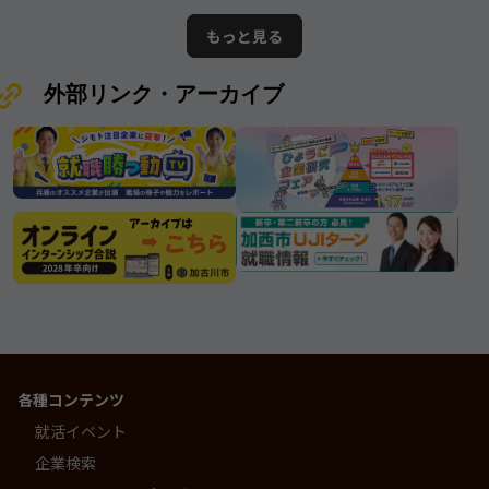
てきたその姿勢は、 まさに“三木市
の情報となります。ムツミ商事株式
が誇る優良企業”と呼ぶにふさわしい
もっと見る
会社
存在です。
外部リンク・アーカイブ
各種コンテンツ
就活イベント
企業検索