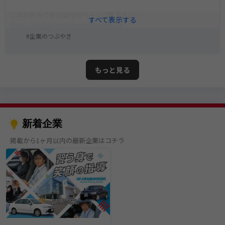
このお休みでぜひ当社のページご覧下さい✨
https://job.hari-match.com/pages/co
mpany/neo-car/internship.php
企業のつぶやき
もっと見る
新着企業
掲載から1ヶ月以内の最新企業はコチラ