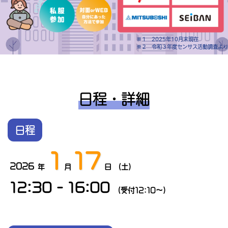
※１ 2025年10月末現在
※２ 令和３年度センサス活動調査より
日程・詳細
日程
1
17
2026
年
月
日 （土）
12:30 - 16:00
（受付12:10～）