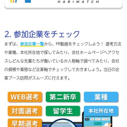
企業のうち、計画に定めた目標を達成し、一定
の基準を満たした企業は、申請を行うことによ
って「子育てサポート企業」として、厚生労働
大臣の認定（くるみん認定）を受けることがで
2. 参加企業をチェック
きます。
メーカー（食品）｜〔本社〕高砂市
出典：
厚生労働省 くるみんマークについて
籠谷
まずは、
参加企業一覧
から、PR動画をチェックしよう！ 選考方法
あなたもチームに参加してください。
や業種、本社所在地で探してみたり、会社ホームページへアクセ
はりまっち 掲載ページ
スしどんな先輩たちが働いているか人物軸で調べてみたり、会社
の規模や業態など企業軸でチェックしておきましょう。当日の企
業ブース訪問がスムーズに行えます。
えるぼし認定
メーカー（機器・繊維）｜〔本社〕大阪市
金井ホールディングス
行動計画の策定・届出を行った企業のうち、
女
世界のモノづくりを支える縁の下の力持ち
性の活躍推進に関する取組の実施状況等が優良
な企業
については、都道府県労働局への申請に
自社サイト
より、厚生労働大臣の認定を受けることができ
ます。