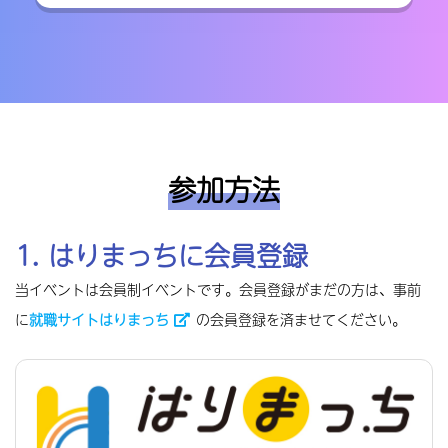
ザ企業）
県内企業の女性活躍を促進するための制度とし
て、県と神戸市が共同で令和4年11月に創設し
ました。
女性活躍や多様な働き方等に積極的に
取り組む企業等
を「ひょうご・こうべ女性活躍
設計・設備・専門店｜〔本社〕明石市
推進企業（ミモザ企業）」として認定していま
上林電気商会
す。
挑戦する若手が主役になれる会社！
参加方法
出典：
兵庫県 ひょうご・こうべ女性活躍推進企業(ミモザ企業）
認定制度
自社サイト
1. はりまっちに会員登録
当イベントは会員制イベントです。会員登録がまだの方は、事前
に
就職サイトはりまっち
の会員登録を済ませてください。
病院運営｜〔本社〕姫路市
くるみんマーク
エルザクライス
動物を救うチームの一員として働ける
「子育てサポート企業」として、
厚生労働大臣
の認定を受けた証
です。次世代育成支援対策推
自社サイト
進法に基づき、一般事業主行動計画を策定した