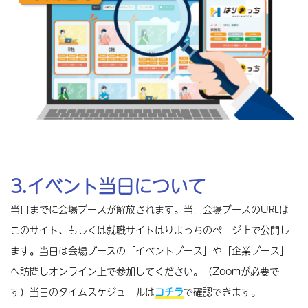
出典：
厚生労働省 「えるぼし」認定とは
研究・開発｜〔本社〕明石市
川重テクノロジー
陸海空、重工業製品の研究開発を支援します
はりまっち 掲載ページ
兵庫型奨学金返済支援制度
兵庫県では、中小企業の人材確保や若年者の県
内就職・定着を図るため、
若手社員の奨学金返
済を支援する中小企業及び当該企業に勤務する
3.イベント当日について
従業員
への補助を行っています。
出典：
兵庫県 兵庫型奨学金返済支援制度について
当日までに会場ブースが解放されます。当日会場ブースのURLは
設備工事・設備設計｜〔本社〕尼崎市
KAWANO
このサイト、もしくは就職サイトはりまっちのページ上で公開し
色々なことに挑戦ができる職場と環境です！
ます。当日は会場ブースの「イベントブース」や「企業ブース」
自社サイト
へ訪問しオンライン上で参加してください。（Zoomが必要で
す）当日のタイムスケジュールは
コチラ
で確認できます。