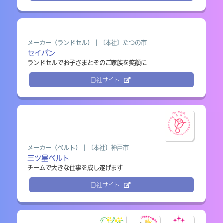
自社サイト
メーカー（ランドセル）｜〔本社〕たつの市
セイバン
ランドセルでお子さまとそのご家族を笑顔に
自社サイト
メーカー（広告印刷物）｜〔本社〕丹波市
アシダコーポレーション
お客様の声を直接聞けるメーカーです！
自社サイト
メーカー（ベルト）｜〔本社〕神戸市
三ツ星ベルト
チームで大きな仕事を成し遂げます
自社サイト
メーカー（プラスチック）｜〔本社〕加東市
アスカカンパニー
入社2年目からプロジェクト担当！