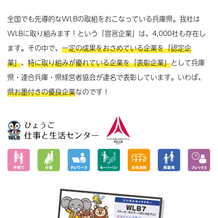
全国でも先導的なWLBの取組をおこなっている兵庫県。
我社は
物流・倉庫｜〔本社〕神戸市
WLBに取り組みます！という「宣言企業」は、4,000社も存在し
日東物流
人々の生活を支える港のお仕事です
ます。
その中で、
一定の成果をおさめている企業を「認定企
業」
、
特に取り組みが優れている企業を「表彰企業」
として
兵庫
自社サイト
県・連合兵庫・県経営者協会が連名で表彰しています。いわば、
県お墨付きの優良企業
なのです！
メーカー（タイヤ）｜〔本社〕たつの市
日本ジャイアントタイヤ
当社は世界を動かす仕事です
自社サイト