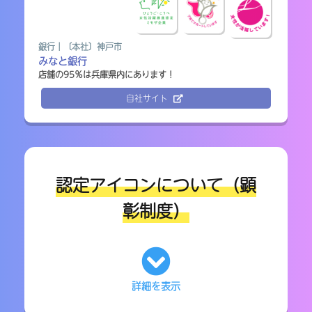
はりまっち 掲載ページ
銀行｜〔本社〕神戸市
みなと銀行
店舗の95％は兵庫県内にあります！
自社サイト
建設・不動産｜〔本社〕神戸市
阿比野建設
お客様と一緒になって造りあげる達成感
自社サイト
認定アイコンについて（顕
彰制度）
駐車場・賃貸｜〔本社〕神戸市
イーエスプランニング
9割が兵庫県出身！神戸勤務で転勤なし
詳細を表示
ひょうご・こうべ女性活躍推進企業(ミモ
自社サイト