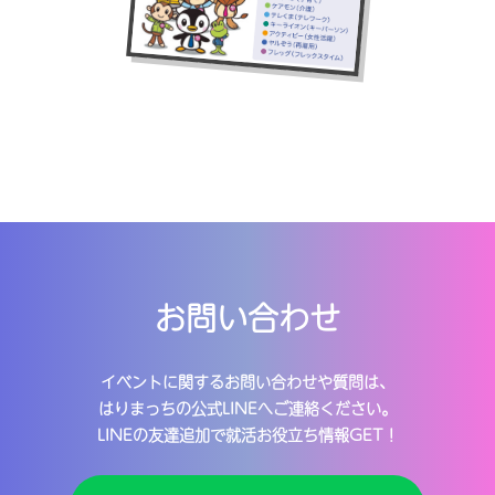
IT・ソフトウェア｜〔本社〕神戸市
日本ビジネスデータープロセシングセンター
社内イベントやクラブ活動が豊富！
自社サイト
メーカー（食品）｜〔本社〕神戸市
白鶴酒造
お問い合わせ
消費者の生活を彩る商品を扱うお仕事です！
自社サイト
イベントに関するお問い合わせや質問は、
はりまっちの公式LINEへご連絡ください。
LINEの友達追加で就活お役立ち情報GET！