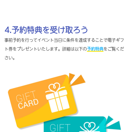
メーカー（工具）｜〔本社〕三木市
基陽
4.予約特典を受け取ろう
入社3年目で部署設立の実績あり！
事前予約を行ってイベント当日に条件を達成することで電子ギフ
はりまっち 掲載ページ
ト券をプレゼントいたします。詳細は以下の
予約特典
をご覧くだ
さい。
メーカー（機械）｜〔本社〕神戸市
近畿工業
ひょうご仕事と生活のバランス表彰企業！
自社サイト