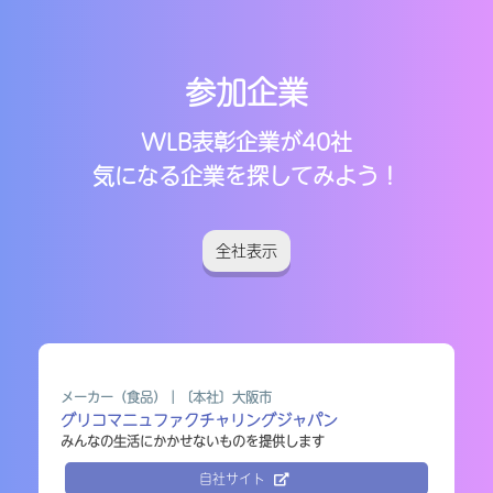
参加企業
WLB表彰企業が40社
気になる企業を探してみよう！
全社
表示
メーカー（食品）｜〔本社〕大阪市
グリコマニュファクチャリングジャパン
設計開発・製作｜〔本社〕姫路市
みんなの生活にかかせないものを提供します
アイベステクノ
自社サイト
安定業界でグイグイ成長↑さぁご一緒に！