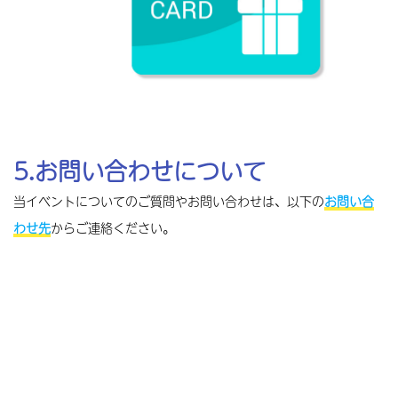
専門店（携帯電話・通信）｜〔本社〕姫路市
キンキテレコム
あなただけの「ドラえもん」
自社サイト
5.お問い合わせについて
当イベントについてのご質問やお問い合わせは、以下の
お問い合
メーカー（食品）｜〔本社〕大阪市
グリコマニュファクチャリングジャパン
わせ先
からご連絡ください。
みんなの生活にかかせないものを提供します
自社サイト
メーカー（機械加工）｜〔本社〕姫路市
サワダ精密