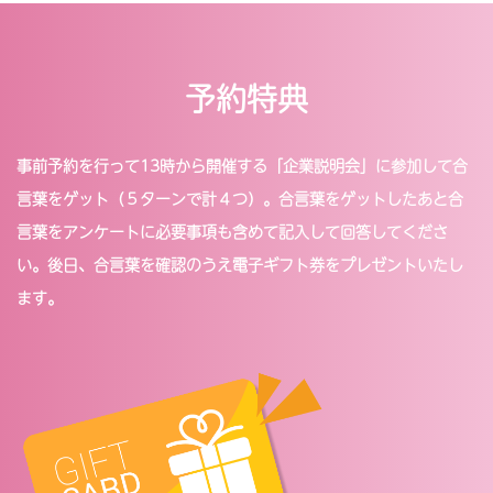
頼れる先輩がいつでもそばに！
はりまっち 掲載ページ
予約特典
事前予約を行って13時から開催する「企業説明会」に参加して
合
言葉をゲット（５ターンで計４つ）。
合言葉をゲットしたあと合
IT・ソフトウェア｜〔本社〕神戸市
言葉をアンケートに
必要事項も含めて記入して回答してくださ
ジィ・アンド・ジィ
い。
後日、合言葉を確認のうえ電子ギフト券をプレゼントいたし
ずっと兵庫で働ける環境がここにあります！
ます。
自社サイト
メーカー（鋼材）｜〔本社〕尼崎市
神鋼鋼線工業
兵庫から挑む大規模プロジェクト！