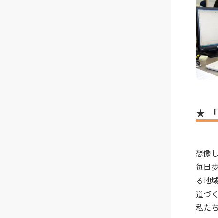
★ 
想像
毎日
る地
道づ
私た