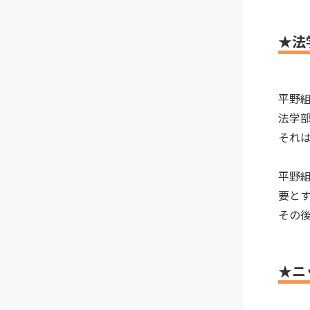
★法
平野
法学
それ
平野
要と
その
★ニ