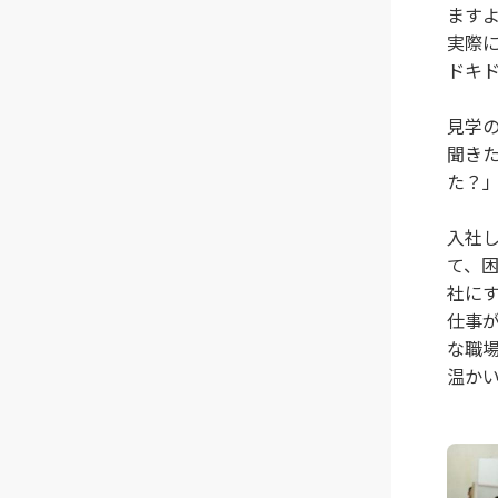
ます
実際
ドキ
見学
聞き
た？
入社
て、
社に
仕事
な職
温か