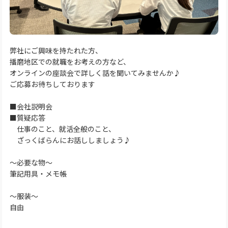
弊社にご興味を持たれた方、
播磨地区での就職をお考えの方など、
オンラインの座談会で詳しく話を聞いてみませんか♪
ご応募お待ちしております
■会社説明会
■質疑応答
仕事のこと、就活全般のこと、
ざっくばらんにお話ししましょう♪
～必要な物～
筆記用具・メモ帳
～服装～
自由