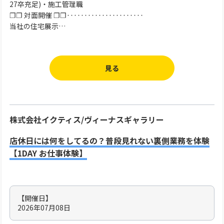
27卒充足)・施工管理職
❐❐ 対面開催 ❐❐‥‥‥‥‥‥‥‥‥‥‥
当社の住宅展示…
見る
株式会社イクティス/ヴィーナスギャラリー
店休日には何をしてるの？普段見れない裏側業務を体験
【1DAY お仕事体験】
【開催日】
2026年07月08日