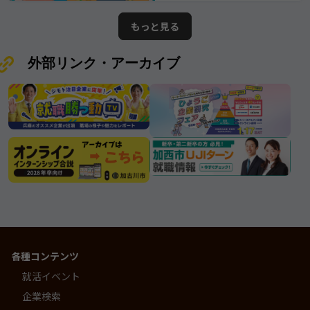
ている情報は2026年7月25日時点で
てきたその姿勢は、 まさに“三木市
の情報となります。ムツミ商事株式
が誇る優良企業”と呼ぶにふさわしい
もっと見る
会社
存在です。
外部リンク・アーカイブ
各種コンテンツ
就活イベント
企業検索