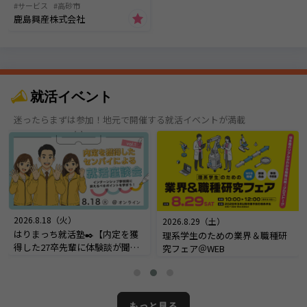
サービス
高砂市
鹿島興産株式会社
就活イベント
迷ったらまずは参加！地元で開催する就活イベントが満載
2026.8.18（火）
2026.8.29（土）
はりまっち就活塾✒️【内定を獲
理系学生のための業界＆職種研
得した27卒先輩に体験談が聞け
究フェア＠WEB
る！内定座談会】＠オンライン
もっと見る