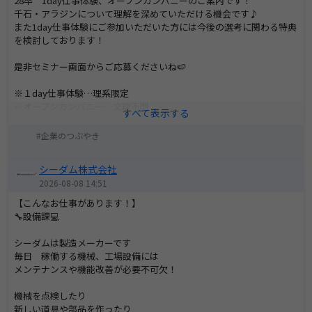
28卒 1day仕事体験、オープンカンパニーのご案内です！
千石・アラジンについて理解を深めていただける機会です♪
また1day仕事体験にご参加いただいた方には今後の選考に関わる特典
を検討しております！
是非セミナー画面からご応募くださいね🍉
※１day仕事体験…理系限定
※オープンカンパニー…文理不問
また、是非弊社へエントリー下さい！
企業のつぶやき
皆さまのご応募をお待ちしております☆
シーダム株式会社
2026-08-08 14:51
【こんなお仕事があります！】
🔧設備課💻
シーダムは製造メーカーです
毎日 稼働する機械、工場設備には
メンテナンスや機能改善が必要不可欠！
機械を点検したり
新しい道具や部品を作ったり