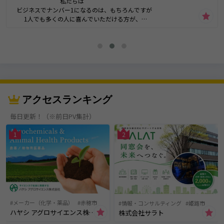
私たちは
ビジネスでナンバー1になるのは、もちろんですが
1人でも多くの人に喜んでいただける方が、
もっと嬉しい私たちです。
サンプルタイトル“ちょうどいい働き方”が、ここにある
アクセスランキング
毎日更新！（※前日PV集計）
1
2
メーカー（化学・薬品）
赤穂市
情報・コンサルティング
姫路市
ハヤシ アグロサイエンス株式会社
株式会社サラト