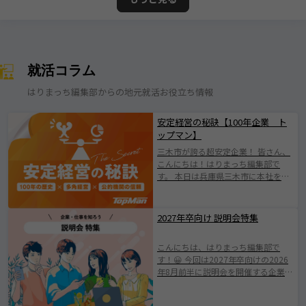
就活コラム
はりまっち編集部からの地元就活お役立ち情報
安定経営の秘訣【100年企業 ト
ップマン】
三木市が誇る超安定企業！ 皆さん、
こんにちは！はりまっち編集部で
す。 本日は兵庫県三木市に本社を構
える株式会社トップマンについて紹
介します！ 株式会社トップマンは、
1924年の創業以来、100年にわたり
2027年卒向け 説明会特集
地域とともに歩んできた歴史ある企
業です。 日本有数の「金物のまち」
こんにちは、はりまっち編集部で
として知られる三木市に根ざした会
す！😀 今回は2027年卒向けの2026
社で伝統を守りながらも、 新たな価
年8月前半に説明会を開催する企業を
値創出に挑戦されている企業です
ご紹介します。 みなさまが素敵な企
(^^♪ 業界の変化やニーズの多様化
業と出会えますように。 ※掲載され
に柔軟に対応し、持続的成長を遂げ