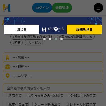
ログイン
会員登録
企業を探す
閉じる
詳細を見る
★事務職積極採用中★
地元で長く働きたい方！！
残業は年間平均で月4時間！
賞与6か月/離職率4.3%
明石
サービス
新着企業
はりまっちのみ掲載企業
積極採用中の企業
募集中の企業
ショート動画あり
リレキャリ対応企業