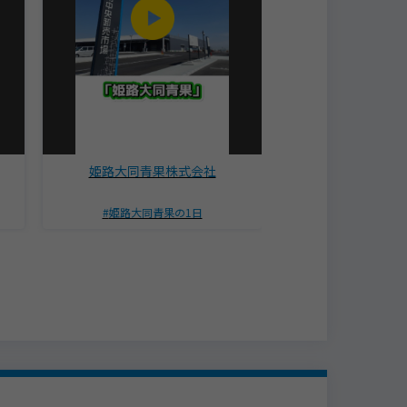
姫路大同青果株式会社
ソフラ株
姫路大同青果の1日
開発棟オフィ