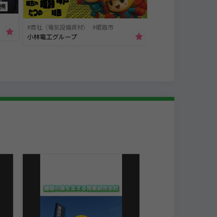
商社（電気設備資材）
姫路市
小林電工グループ