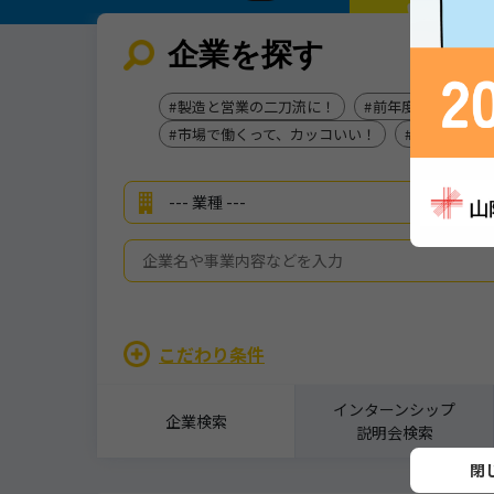
企業を探す
製造と営業の二刀流に！
前年度賞与実積：5
市場で働くって、カッコいい！
ひと味違う
こだわり条件
インターンシップ
企業検索
説明会検索
詳細を見る
閉