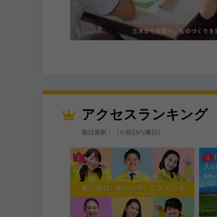
います！
組み立て作業までを
商品も取り扱い、木
きます！
アクセスランキング
毎日更新！（※前日PV集計）
・通信
神戸市
1
2
ット