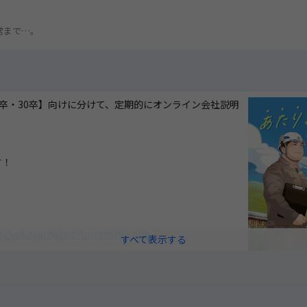
き
常まで…。
9卒・30卒】向けに分けて、定期的にオンライン会社説明
す！
ny/yokoyamakiso/internship.php