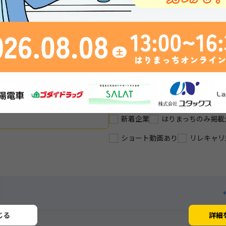
.2か月
★インテリア×メーカー★
＃リサイクル＃社員雰囲気良い
地域貢献活動
世界の食を支えるものづくり
サンテレビ出演企業！
新着企業
はりまっちのみ掲載
ショート動画あり
リレキャリ
じる
詳細