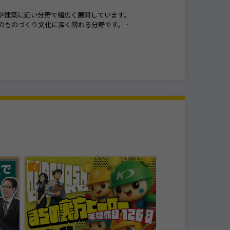
や建築に近い分野で幅広く展開しています。
のものづくり文化に深く関わる分野です。
品の輸入から輸出まで貿易業務全体に関わること
、グローバルな視点や幅広い知識が身につきま
です。
情報・コンサルティ
4
5
株式会社サラト