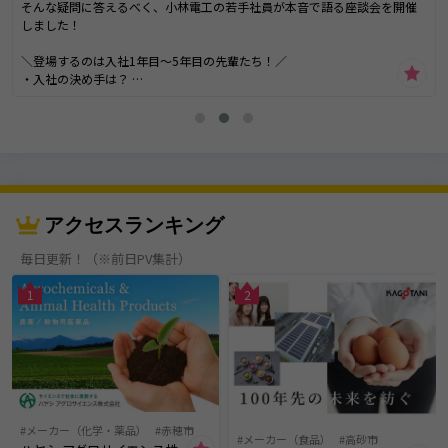
そんな疑問に答えるべく、小林電工の若手社員が本音で語る座談会を開催
しました！
＼登場するのは入社1年目～5年目の先輩たち！／
・入社の決め手は？
・未経験でもついていける？
・営業って大変じゃないの？
・職場の人間関係は？
・リアルな「やりがい」や「しんどさ」まで赤裸々にトーク！
「商社の仕事」「営業職のリアル」「BtoB企業」「若手の働き方」などが
気になる方におすすめの動画です。
アクセスランキング
📌電気設備資材って何？という方も大歓迎！
毎日更新！（※前日PV集計）
私たち小林電工は、街のインフラや暮らしを支える“縁の下の力持ち”。
文系出身・電気未経験の若手も多数活躍しています！
IY用品）
三木市
1
2
動画を見てみる！https://www.youtube.com/watch?v=qUWY4LTGNmcマ
ンガで分かる！小林電工
メーカー（化学・薬品）
赤穂市
メーカー（食品）
高砂市