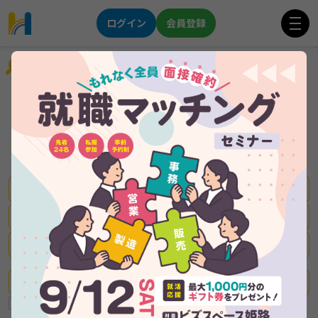
ログイン
会員登録
企業を探す
前年度賞与実積：5.2か月
★事務職積極採用中★
未経験から挑戦できるＩＴ企業
★インテリア×メーカー★
神戸
残業は年間平均で月4時間！
新着企業
はりまっちのみ掲載企業
積極採用中の企業