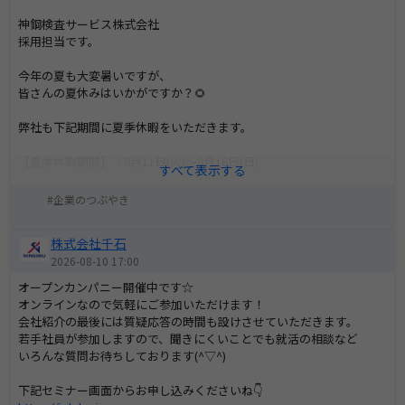
神鋼検査サービス株式会社
採用担当です。
今年の夏も大変暑いですが、
皆さんの夏休みはいかがですか？🌻
弊社も下記期間に夏季休暇をいただきます。
【夏季休暇期間】：8月11日(火)～8月16日(日)
期間中にいただいたご連絡・お問い合わせにつきましては、
企業のつぶやき
休暇期間後に対応いたしますのでご了承ください。
（長期休暇が取れるのも弊社の魅力です！😀）
株式会社千石
2026-08-10 17:00
よろしくお願いいたします。
オープンカンパニー開催中です☆
オンラインなので気軽にご参加いただけます！
会社紹介の最後には質疑応答の時間も設けさせていただきます。
若手社員が参加しますので、聞きにくいことでも就活の相談など
いろんな質問お待ちしております(^▽^)
下記セミナー画面からお申し込みくださいね👇