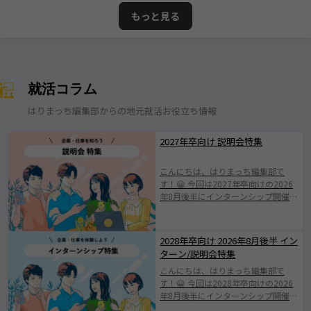
もっと見る
就活コラム
はりまっち編集部からの地元就活お役立ち情報
2027年卒向け 説明会特集
こんにちは、はりまっち編集部で
す！😀 今回は2027年卒向けの2026
年8月後半にインターンシップ開催す
る企業をご紹介します。 みなさまが
素敵な企業と出会えますように。 ※
掲載されている情報は2026年8月10
2028年卒向け 2026年8月後半 イン
日時点での情報となります。
ターン/説明会特集
yokoyama（株式会社横山基礎工
こんにちは、はりまっち編集部で
事）
す！😀 今回は2028年卒向けの2026
年8月後半にインターンシップ開催す
る企業をご紹介します。 みなさまが