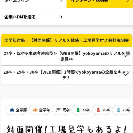
タイムライン
インターン・説明会
企業へDMを送る
全学年対象！【対面開催】リアルを体感！工場見学付き会社説明会
27卒・既卒✨本選考直結型✨【WEB開催】yokoyamaのリアルを覗
き見👀
28卒・29卒・30卒【WEB開催】1時間でyokoyamaの全貌をキャッ
チ！
全学部
全学年
既卒
27卒
28卒
29卒