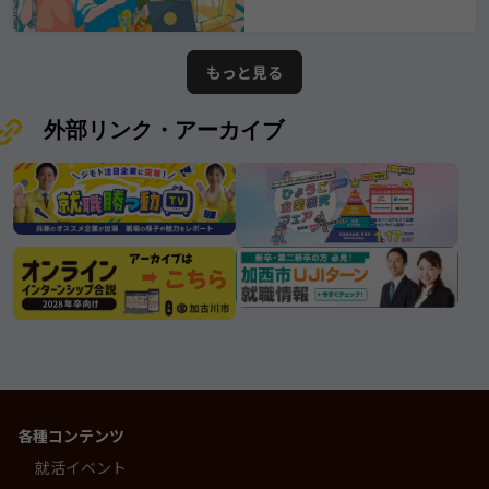
業と出会えますように。 ※掲載され
に柔軟に対応し、持続的成長を遂げ
ている情報は2026年7月25日時点で
てきたその姿勢は、 まさに“三木市
の情報となります。ムツミ商事株式
が誇る優良企業”と呼ぶにふさわしい
もっと見る
会社
存在です。
外部リンク・アーカイブ
各種コンテンツ
就活イベント