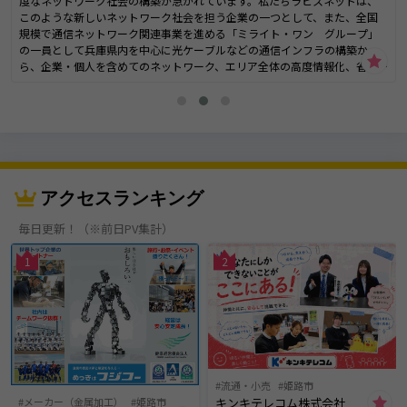
度なネットワーク社会の構築が急がれています。私たちラピスネットは、
このような新しいネットワーク社会を担う企業の一つとして、また、全国
規模で通信ネットワーク関連事業を進める「ミライト・ワン グループ」
の一員として兵庫県内を中心に光ケーブルなどの通信インフラの構築か
ら、企業・個人を含めてのネットワーク、エリア全体の高度情報化、省エ
ネルギー化など、安心と安全をつくるさまざまな仕事をしています。
【Business Content】 〜事業内容〜
アクセスランキング
毎日更新！（※前日PV集計）
1
2
流通・小売
姫路市
キンキテレコム株式会社
メーカー（金属加工）
姫路市