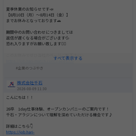
夏季休業のお知らせです📣
【8月10日（月）～8月14日（金）】
までお休みとなっております🚗
期間中のお問い合わせにつきましては
返信が遅くなる場合がございます💦
恐れ入りますがお願い致します🙇‍♂️
このお休みでぜひ当社のページご覧下さい✨
https://job.hari-match.com/pages/co
mpany/neo-car/internship.php
企業のつぶやき
株式会社千石
2026-08-09 11:30
こんにちは！！
28卒 1day仕事体験、オープンカンパニーのご案内です！
千石・アラジンについて理解を深めていただける機会です♪
詳細はこちら👇
https://job.hari-