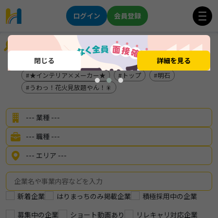
ログイン
会員登録
企業を探す
閉じる
詳細を見る
地元で長く働きたい方！！
サービス
★インテリア×メーカー★
トップ
明石
うわっ！花火見放題やん！🎇
新着企業
はりまっちのみ掲載企業
積極採用中の企業
募集中の企業
ショート動画あり
リレキャリ対応企業