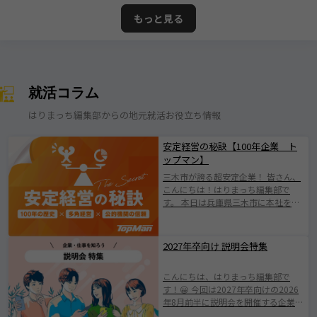
もっと見る
就活コラム
はりまっち編集部からの地元就活お役立ち情報
安定経営の秘訣【100年企業 ト
ップマン】
三木市が誇る超安定企業！ 皆さん、
こんにちは！はりまっち編集部で
す。 本日は兵庫県三木市に本社を構
える株式会社トップマンについて紹
介します！ 株式会社トップマンは、
1924年の創業以来、100年にわたり
2027年卒向け 説明会特集
地域とともに歩んできた歴史ある企
業です。 日本有数の「金物のまち」
こんにちは、はりまっち編集部で
として知られる三木市に根ざした会
す！😀 今回は2027年卒向けの2026
社で伝統を守りながらも、 新たな価
年8月前半に説明会を開催する企業を
値創出に挑戦されている企業です
ご紹介します。 みなさまが素敵な企
(^^♪ 業界の変化やニーズの多様化