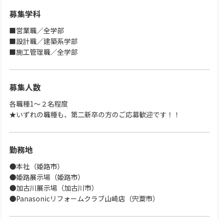
募集学科
■営業職／全学部
■設計職／建築系学部
■施工管理職／全学部
募集人数
各職種1～２名程度
★いずれの職種も、第二新卒の方のご応募歓迎です！！
勤務地
●本社（姫路市）
●姫路展示場（姫路市）
●加古川展示場（加古川市）
●Panasonicリフォームクラブ山崎店（宍粟市）