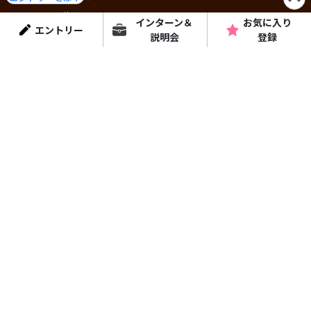
ショート動画
インターン＆
お気に入り
エントリー
コラム・特集
説明会
登録
はりまっちについて
個人情報保護方針
よくある質問
運営会社
はりまっちエージェント
お問い合わせ
お問い合わせ
掲載に関するお問い合わせ
はりまっち公式アプリ
- 兵庫・播磨での就活をより快適に -