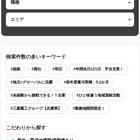
検索件数の多いキーワード
#姫路
#商社
#明石
#年間休日121日 手当充実！
#地元×グローバルに活躍
#前年度賞与実積：5.2か月
#未経験から挑戦できるＩＴ企業
#ひと味違う地域貢献活動
#三菱重工グループ【兵庫県】
#勤務地関西限定！
こだわりから探す