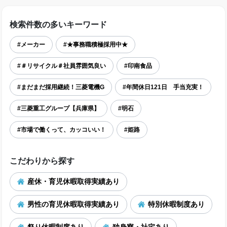
検索件数の多いキーワード
#メーカー
#★事務職積極採用中★
#＃リサイクル＃社員雰囲気良い
#印南食品
#まだまだ採用継続！三菱電機G
#年間休日121日 手当充実！
#三菱重工グループ【兵庫県】
#明石
#市場で働くって、カッコいい！
#姫路
こだわりから探す
産休・育児休暇取得実績あり
男性の育児休暇取得実績あり
特別休暇制度あり
祭り休暇制度あり
独身寮・社宅あり