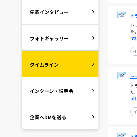
先輩インタビュー
ト
ト
た
フォトギャラリー
htt
イ
タイムライン
ト
ト
インターン・説明会
た
htt
イ
企業へDMを送る
ト