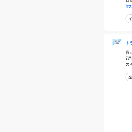
htt
イ
ト
皆
7
の
企