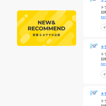
ト
日
htt
イ
ト
ト
日
htt
イ
ト
ト
日