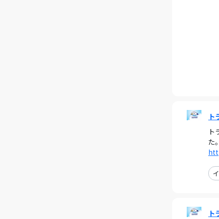
ト
ト
た
htt
イ
ト