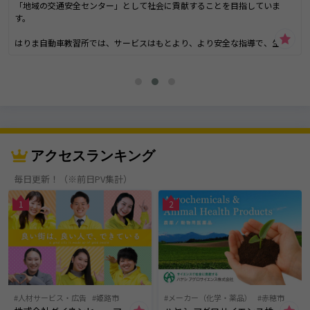
「地域の交通安全センター」として社会に貢献することを目指していま
す。
はりま自動車教習所では、サービスはもとより、より安全な指導で、生涯
無事故無違反者を育成することを目標としています。
そんな当教習所では他にも、環境に配慮し、ハイブリットカーを全車新車
導入し、CO2削減への貢献、AED（自動体外式除細動器）の設置、スクール
バス送迎システムなど、常に業界をさきがけた新しい取組みも行っていま
す。
2015年大型ディスプレイ等IT機器を備えた学科教室等、全館リノベーショ
ンを実施しました。
アクセスランキング
2024年12月、デジタル原簿を導入、2025年11月にはオンライン学科を開
始し、自宅や学校でも受講できるようになりました。
毎日更新！（※前日PV集計）
1
2
人材サービス・広告
姫路市
メーカー（化学・薬品）
赤穂市