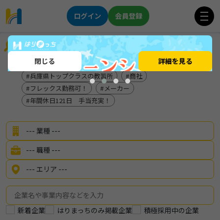
ログイン
会員登録
企業を探す
閉じる
詳細を見る
うわっ！花火見放題やん！🎇
兵庫県トップクラスの教習所
商社
フレックス勤務可！
メーカー
年間休日121日 手当充実！
新着企業
はりまっちのみ掲載企業
積極採用中の企業