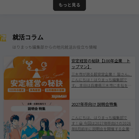
もっと見る
就活コラム
はりまっち編集部からの地元就活お役立ち情報
安定経営の秘訣【100年企業 ト
ップマン】
三木市が誇る超安定企業！ 皆さん、
こんにちは！はりまっち編集部で
す。 本日は兵庫県三木市に本社を構
える株式会社トップマンについて紹
介します！ 株式会社トップマンは、
1924年の創業以来、100年にわたり
2027年卒向け 説明会特集
地域とともに歩んできた歴史ある企
業です。 日本有数の「金物のまち」
こんにちは、はりまっち編集部で
として知られる三木市に根ざした会
す！😀 今回は2027年卒向けの2026
社で伝統を守りながらも、 新たな価
年8月前半に説明会を開催する企業を
値創出に挑戦されている企業です
ご紹介します。 みなさまが素敵な企
(^^♪ 業界の変化やニーズの多様化