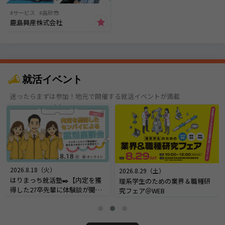
サービス
高砂市
鹿島興産株式会社
就活イベント
迷ったらまずは参加！地元で開催する就活イベントが満載
2026.8.18（火）
2026.8.29（土）
はりまっち就活塾✒️【内定を獲
理系学生のための業界＆職種研
得した27卒先輩に体験談が聞け
究フェア＠WEB
る！内定座談会】＠オンライン