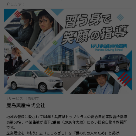
介します！
サービス
高砂市
鹿島興産株式会社
地域の皆様に愛されて64年！兵庫県トップクラスの総合自動車教習所指導
員数58名、卒業生数が県下2番目（2026年実績）に多い総合自動車教習所
です。
企業理念を『結う』志（こころざし）を『世のため人のため』と掲げ、