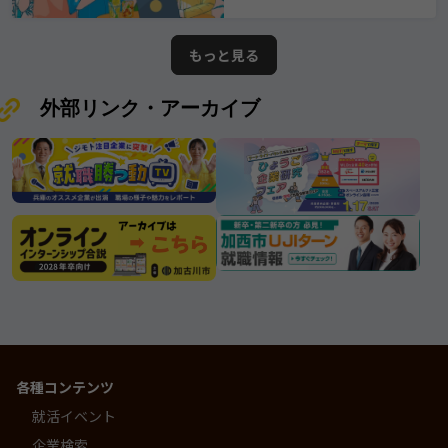
業と出会えますように。 ※掲載され
に柔軟に対応し、持続的成長を遂げ
ている情報は2026年7月25日時点で
てきたその姿勢は、 まさに“三木市
の情報となります。ムツミ商事株式
が誇る優良企業”と呼ぶにふさわしい
もっと見る
会社
存在です。
外部リンク・アーカイブ
各種コンテンツ
就活イベント
企業検索