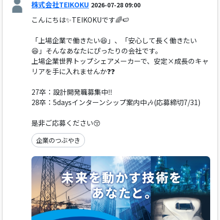
株式会社TEIKOKU
2026-07-28 09:00
こんにちは✨TEIKOKUです🌈🍉
「上場企業で働きたい😆」、「安心して長く働きたい
😆」そんなあなたにぴったりの会社です。
上場企業世界トップシェアメーカーで、安定×成長のキャ
リアを手に入れませんか❓❓
27卒：設計開発職募集中‼️
28卒：5daysインターンシップ案内中🎶(応募締切7/31)
是非ご応募ください😚
企業のつぶやき