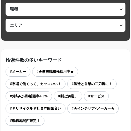
検索件数の多いキーワード
#メーカー
#★事務職積極採用中★
#市場で働くって、カッコいい！
#製造と営業の二刀流に！
#賞与6か月/離職率4.3%
#割と満足。
#サービス
#＃リサイクル＃社員雰囲気良い
#★インテリア×メーカー★
#勤務地関西限定！