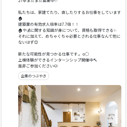
27卒まだまだ募集中✨
私たちは、家建てたり、直したりするお仕事をしています
🏠
建築業の有効求人倍率は7.7倍！！
🏠や💰に関する知識が身について、資格も取得できる✨
それに加えて、めちゃくちゃ必要とされる仕事なんて他に
ないはず😊
新たな可能性が見つかる仕事です.。o○
上棟体験ができるインターンシップ開催中🔨
是非ご参加ください🐶
企業のつぶやき