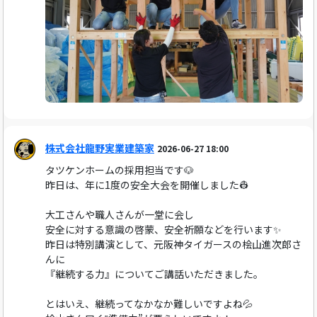
株式会社龍野実業建築家
2026-06-27 18:00
タツケンホームの採用担当です🐶
昨日は、年に1度の安全大会を開催しました👷
大工さんや職人さんが一堂に会し
安全に対する意識の啓蒙、安全祈願などを行います✨
昨日は特別講演として、元阪神タイガースの桧山進次郎さ
んに
『継続する力』についてご講話いただきました。
とはいえ、継続ってなかなか難しいですよね💦