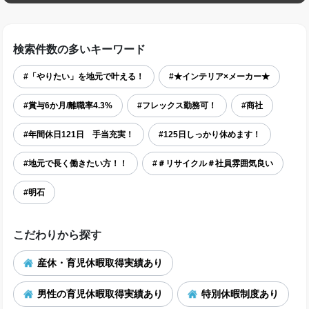
検索件数の多いキーワード
#「やりたい」を地元で叶える！
#★インテリア×メーカー★
#賞与6か月/離職率4.3%
#フレックス勤務可！
#商社
#年間休日121日 手当充実！
#125日しっかり休めます！
#地元で長く働きたい方！！
#＃リサイクル＃社員雰囲気良い
#明石
こだわりから探す
産休・育児休暇取得実績あり
男性の育児休暇取得実績あり
特別休暇制度あり