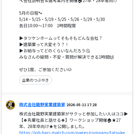
🔨会社説明会＆選考案内を開催🏠27卒・28卒者向け
5月の日程🐾
5/14・5/15・5/19・5/25・5/26・5/29・5/30
各日10:00～17:00 1時間程度
▶タツケンホームってそもそもどんな会社？
▶建築業って大変そう？！
▶お給与ってどのくらいなんだろう🤔
みなさんの疑問・不安・質問が解決できる1時間🙌
ぜひ1度、ご参加ください🐶
企業のつぶやき
株式会社龍野実業建築家
2026-05-11 17:28
株式会社龍野実業建築家がサクッと参加したい人はココ▶
【🍀先輩社員と話せる🍀】ワークショップ開催🏠★27
年、28年卒向け★を公開しました。
https://job.hari-match.com/pages/company/tatsuke