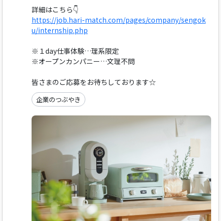
詳細はこちら👇
https://job.hari-match.com/pages/company/sengok
u/internship.php
※１day仕事体験…理系限定
※オープンカンパニー…文理不問
皆さまのご応募をお待ちしております☆
企業のつぶやき