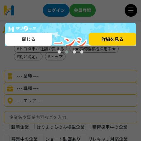
ログイン
会員登録
企業を探す
閉じる
詳細を見る
製造と営業の二刀流に！
メーカー
トヨタ車が社割で買える
★事務職積極採用中★
割と満足。
トップ
新着企業
はりまっちのみ掲載企業
積極採用中の企業
募集中の企業
ショート動画あり
リレキャリ対応企業