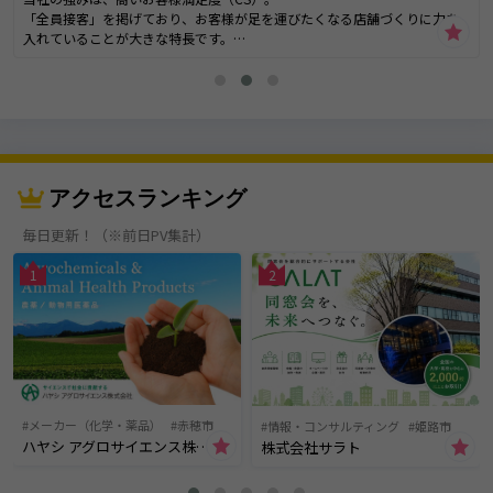
「全員接客」を掲げており、お客様が足を運びたくなる店舗づくりに力を
入れていることが大きな特長です。
もちろん、お客様満足度には、従業員満足度（ES）が欠かせません。
働きやすい環境づくりや待遇にくわえ、職種別研修・コンプライアンス研
修・リーダー研修など、人材育成の環境は業界でもトップレベルの自信が
あります！
扱う商材は自動車ですが、選んでいただくのは「人」としての魅力。
アクセスランキング
「仕事を通じて成長したい」という想いがあれば、必ず活躍していただけ
ます！
毎日更新！（※前日PV集計）
人生で2番目に高い買い物と表現される自動車の購入に携わることのできる
1
2
感動を味わってみませんか？
★まずは店舗に来て当社の雰囲気を知ってください！【主な取組実績】・
SDGsの取り組み
・KTMSモータースポーツ参戦
・神戸マラソン協賛
・プロサッカ－チ－ム『ヴィッセル神戸』オフィシャルスポンサ－
・プロバスケットチーム『神戸ストークス』オフィシャルスポンサー
メーカー（化学・薬品）
赤穂市
情報・コンサルティング
姫路市
・神戸まつり兵庫区協賛
ハヤシ アグロサイエンス株式会社
株式会社サラト
・セ－フティキャンペ－ン（災害に備えて、保存水を各店舗で備蓄）
など仕事を通して、《自分》を磨く。神戸トヨペットの魅力。