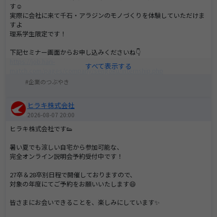
す☺
実際に会社に来て千石・アラジンのモノづくりを体験していただけま
すよ
理系学生限定です！
下記セミナー画面からお申し込みくださいね👇
https://job.hari-
match.com/pages/company/sengoku/internship.php
企業のつぶやき
ヒラキ株式会社
2026-08-07 20:00
ヒラキ株式会社です👟
暑い夏でも涼しい自宅から参加可能な、
完全オンライン説明会予約受付中です！
27卒＆28卒別日程で開催しておりますので、
対象の年度にてご予約をお願いいたします😄
皆さまにお会いできることを、楽しみにしています✨