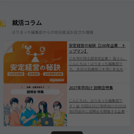
就活コラム
はりまっち編集部からの地元就活お役立ち情報
安定経営の秘訣【100年企業 ト
ップマン】
三木市が誇る超安定企業！ 皆さん、
こんにちは！はりまっち編集部で
す。 本日は兵庫県三木市に本社を構
える株式会社トップマンについて紹
介します！ 株式会社トップマンは、
1924年の創業以来、100年にわたり
2027年卒向け 説明会特集
地域とともに歩んできた歴史ある企
業です。 日本有数の「金物のまち」
こんにちは、はりまっち編集部で
として知られる三木市に根ざした会
す！😀 今回は2027年卒向けの2026
社で伝統を守りながらも、 新たな価
年8月前半に説明会を開催する企業を
値創出に挑戦されている企業です
ご紹介します。 みなさまが素敵な企
(^^♪ 業界の変化やニーズの多様化
業と出会えますように。 ※掲載され
に柔軟に対応し、持続的成長を遂げ
ている情報は2026年7月25日時点で
てきたその姿勢は、 まさに“三木市
の情報となります。ムツミ商事株式
が誇る優良企業”と呼ぶにふさわしい