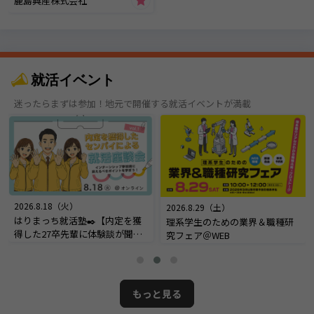
鹿島興産株式会社
就活イベント
迷ったらまずは参加！地元で開催する就活イベントが満載
2026.8.18（火）
2026.8.29（土）
はりまっち就活塾✒️【内定を獲
理系学生のための業界＆職種研
得した27卒先輩に体験談が聞け
究フェア＠WEB
る！内定座談会】＠オンライン
もっと見る