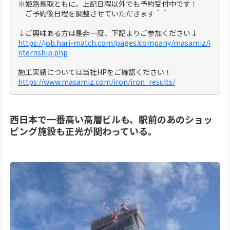
※姫路鳥取ともに、上記日程以外でも予約受付中です！
ご予約後日程を調整させていただきます＾＾
↓ご興味ある方は是非一度、下記よりご参加ください↓
https://job.hari-match.com/pages/company/masamiz/i
nternship.php
施工実績については当社HPをご確認ください！
https://www.masamiz.com/iron/iron_results/
西日本で一番高い高層ビルも、駅前のあのショッ
ピング施設も正光が関わっている。