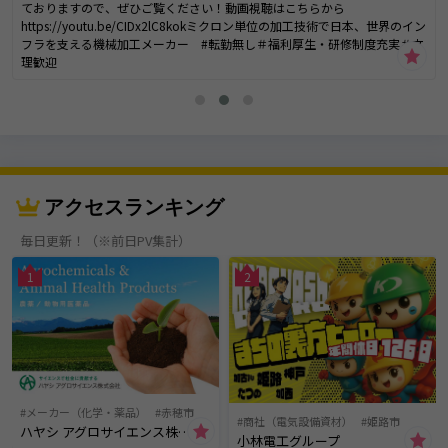
ておりますので、ぜひご覧ください！動画視聴はこちらから
https://youtu.be/CIDx2lC8kokミクロン単位の加工技術で日本、世界のイン
フラを支える機械加工メーカー #転勤無し＃福利厚生・研修制度充実＃文
理歓迎
アクセスランキング
毎日更新！（※前日PV集計）
1
2
メーカー（化学・薬品）
赤穂市
商社（電気設備資材）
姫路市
ハヤシ アグロサイエンス株式会社
小林電工グループ