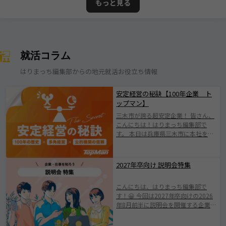
もっと見る
就活コラム
はりまっち編集部からの地元就活お役立ち情報
安定経営の秘訣【100年企業 ト
ップマン】
三木市が誇る超安定企業！ 皆さん、
こんにちは！はりまっち編集部で
す。 本日は兵庫県三木市に本社を構
える株式会社トップマンについて紹
介します！ 株式会社トップマンは、
1924年の創業以来、100年にわたり
2027年卒向け 説明会特集
地域とともに歩んできた歴史ある企
業です。 日本有数の「金物のまち」
こんにちは、はりまっち編集部で
として知られる三木市に根ざした会
す！😀 今回は2027年卒向けの2026
社で伝統を守りながらも、 新たな価
年8月前半に説明会を開催する企業を
値創出に挑戦されている企業です
ご紹介します。 みなさまが素敵な企
(^^♪ 業界の変化やニーズの多様化
業と出会えますように。 ※掲載され
に柔軟に対応し、持続的成長を遂げ