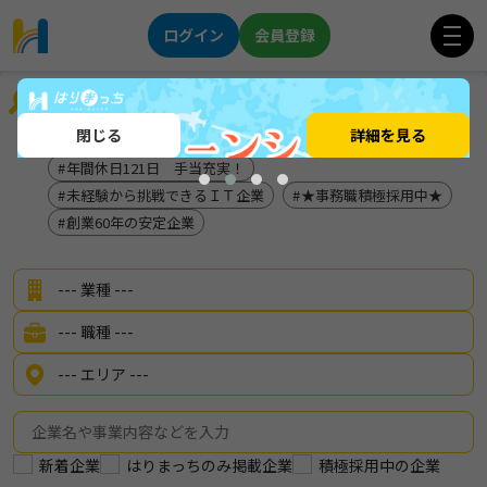
ログイン
会員登録
企業を探す
閉じる
詳細を見る
サービス
「やりたい」を地元で叶える！
年間休日121日 手当充実！
未経験から挑戦できるＩＴ企業
★事務職積極採用中★
創業60年の安定企業
新着企業
はりまっちのみ掲載企業
積極採用中の企業