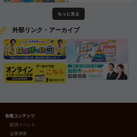
ている情報は2026年7月25日時点で
てきたその姿勢は、 まさに“三木市
の情報となります。ムツミ商事株式
が誇る優良企業”と呼ぶにふさわしい
もっと見る
会社
存在です。
外部リンク・アーカイブ
各種コンテンツ
就活イベント
企業検索