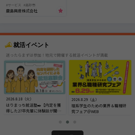
サービス
高砂市
鹿島興産株式会社
就活イベント
迷ったらまずは参加！地元で開催する就活イベントが満載
2026.8.18（火）
2026.8.29（土）
はりまっち就活塾✒️【内定を獲
理系学生のための業界＆職種研
得した27卒先輩に体験談が聞け
究フェア＠WEB
る！内定座談会】＠オンライン