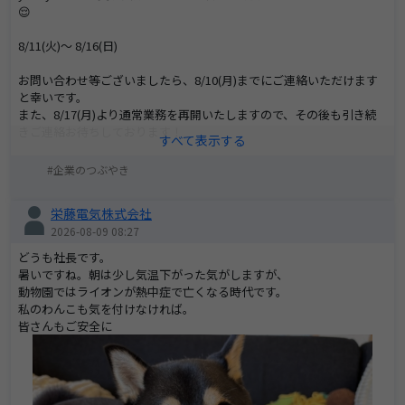
😌
8/11(火)～ 8/16(日)
お問い合わせ等ございましたら、8/10(月)までにご連絡いただけます
と幸いです。
また、8/17(月)より通常業務を再開いたしますので、その後も引き続
きご連絡お待ちしております！
(自動配信)
企業のつぶやき
栄藤電気株式会社
2026-08-09 08:27
どうも社長です。
暑いですね。朝は少し気温下がった気がしますが、
動物園ではライオンが熱中症で亡くなる時代です。
私のわんこも気を付けなければ。
皆さんもご安全に