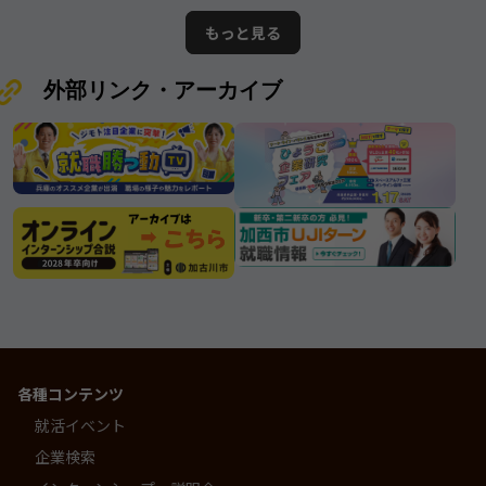
の情報となります。ムツミ商事株式
が誇る優良企業”と呼ぶにふさわしい
もっと見る
会社
存在です。
外部リンク・アーカイブ
各種コンテンツ
就活イベント
企業検索