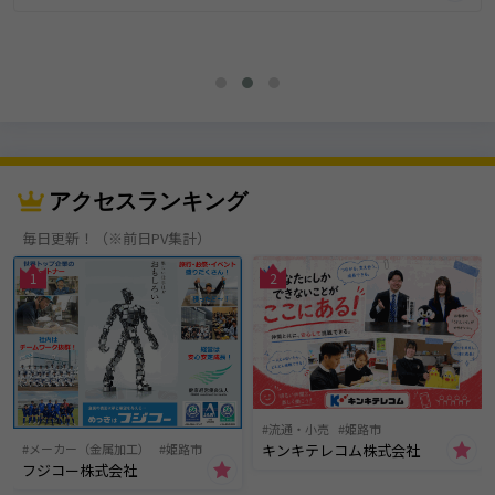
在の『家具アウトレット・ＢＩＧバリュー』へと店名と業態を変更しまし
た。また、ネット事業部はWebショップを計5店舗に拡大展開しました。新
たなお客様との出会いも増え、業績は好調です。今後も時代のニーズに合
った商品の開発と販売に尽力し、更に事業拡大を進めていきます。
アクセスランキング
毎日更新！（※前日PV集計）
1
2
流通・小売
姫路市
キンキテレコム株式会社
メーカー（金属加工）
姫路市
フジコー株式会社