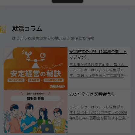
就活コラム
はりまっち編集部からの地元就活お役立ち情報
安定経営の秘訣【100年企業 ト
ップマン】
三木市が誇る超安定企業！ 皆さん、
こんにちは！はりまっち編集部で
す。 本日は兵庫県三木市に本社を構
える株式会社トップマンについて紹
介します！ 株式会社トップマンは、
1924年の創業以来、100年にわたり
2027年卒向け 説明会特集
地域とともに歩んできた歴史ある企
業です。 日本有数の「金物のまち」
こんにちは、はりまっち編集部で
として知られる三木市に根ざした会
す！😀 今回は2027年卒向けの2026
社で伝統を守りながらも、 新たな価
年8月前半に説明会を開催する企業を
値創出に挑戦されている企業です
ご紹介します。 みなさまが素敵な企
(^^♪ 業界の変化やニーズの多様化
業と出会えますように。 ※掲載され
に柔軟に対応し、持続的成長を遂げ
ている情報は2026年7月25日時点で
てきたその姿勢は、 まさに“三木市