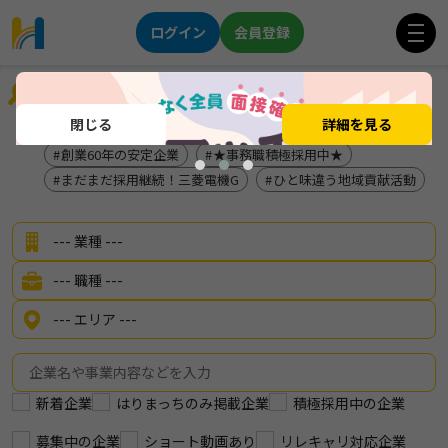
ログイン
会員登録
企業を探す
閉じる
詳細を見る
印南食品
125日しっかり休めます！
創業60年の安定企業
★事務職積極採用中★
まだまだ採用継続！三菱電機G
ひと味違う地域貢献活動
新着企業
はりまっちのみ掲載企業
積極採用中の企業
募集中の企業
ショート動画あり
リレキャリ対応企業