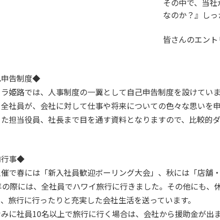
その中で、当社
なのか？』しっ
皆さんのエント
己申告制度◆
ーラ姫路では、人事制度の一翼として自己申告制度を設けていま
く全社員が、会社に対して仕事や将来についての色々な思いを
また担当役員、社長まで目を通す資料となりますので、比較的
内行事◆
主催で春には「新入社員歓迎ボーリング大会」、秋には「店舗
周年の際には、全社員でハワイ旅行に行きました。その他にも、
り、旅行に行ったりと充実した会社生活を送っています。
なみに社員10名以上で旅行に行く場合は、会社から援助金が出