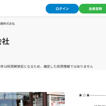
ログイン
会員登録
姫路株式会社
会社
卒,30卒は採用解禁前となるため、確定した採用情報ではありません
★☆★--------------