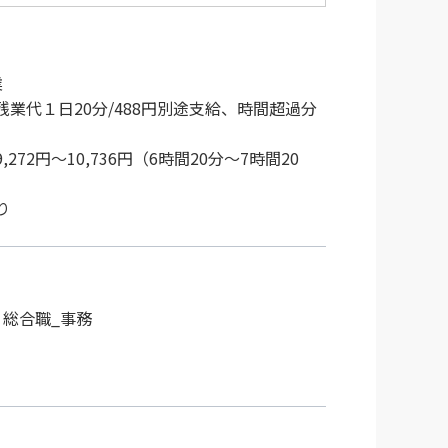
業
業代１日20分/488円別途支給、時間超過分
72円～10,736円（6時間20分～7時間20
り
】総合職_事務