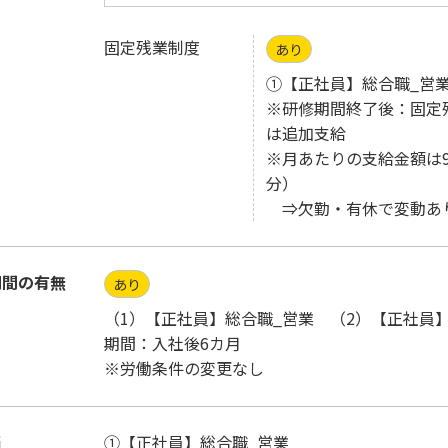
固定残業制度
あり
①【正社員】総合職_営
※研修期間終了後：固定残
は追加支給
※月あたりの支給金額は9,2
分）
⇒欠勤・有休で変動あ
期間の有無
あり
（1）【正社員】総合職_営業 （2）【正社員
期間：入社後6カ月
※労働条件の変更なし
当
①【正社員】総合職_営業