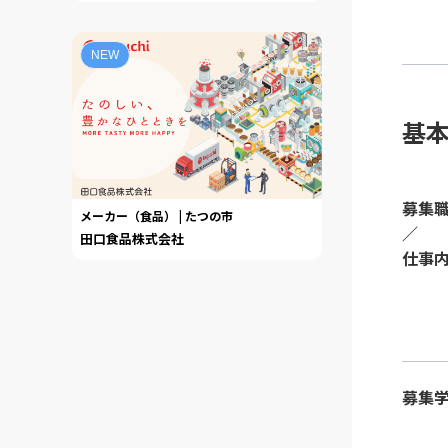
NEW
基
募集
メーカー（食品） | たつの市
／
田口食品株式会社
仕事
募集