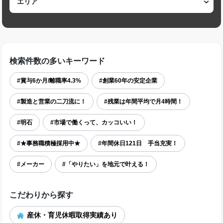
検索件数の多いキーワード
#賞与6か月/離職率4.3%
#創業60年の安定企業
#製造と営業の二刀流に！
#残業は年間平均で月4時間！
#明石
#市場で働くって、カッコいい！
#★事務職積極採用中★
#年間休日121日 手当充実！
#メーカー
#「やりたい」を地元で叶える！
こだわりから探す
産休・育児休暇取得実績あり