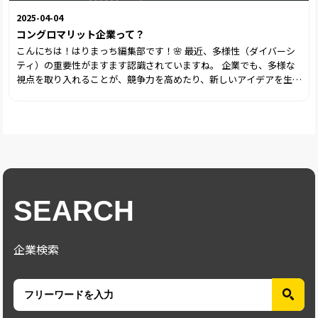
2025-04-04
コングロマリット企業って？
こんにちは！はりまっち編集部です！🌸 最近、多様性（ダイバーシ
ティ）の重要性がますます認識されていますね。 企業でも、多様な
視点を取り入れることが、競争力を高めたり、新しいアイデアを生み
出したりすることに役立つことが明らかになっています✨ この流れ
は、「コングロマリット企業」と呼ばれる会社でも見られます。
「コングロマリット企業」という言葉を初めて聞いた人もいるかも
しれませんね😯 今回は、コングロマリット企業がどんなものか、そ
してその代表的な企業についても紹介していきます！😉💕多様性の
宝箱！？～コングロマリット企業とは～
SEARCH
企業検索